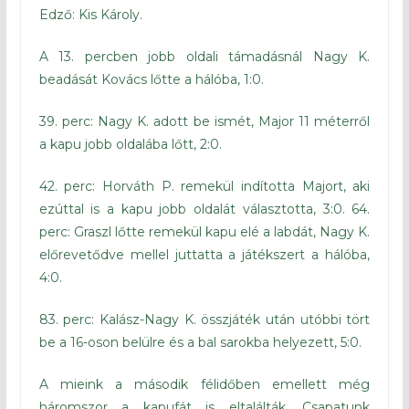
Edző: Kis Károly.
A 13. percben jobb oldali támadásnál Nagy K.
beadását Kovács lőtte a hálóba, 1:0.
39. perc: Nagy K. adott be ismét, Major 11 méterről
a kapu jobb oldalába lőtt, 2:0.
42. perc: Horváth P. remekül indította Majort, aki
ezúttal is a kapu jobb oldalát választotta, 3:0. 64.
perc: Graszl lőtte remekül kapu elé a labdát, Nagy K.
előrevetődve mellel juttatta a játékszert a hálóba,
4:0.
83. perc: Kalász-Nagy K. összjáték után utóbbi tört
be a 16-oson belülre és a bal sarokba helyezett, 5:0.
A mieink a második félidőben emellett még
háromszor a kapufát is eltalálták. Csapatunk