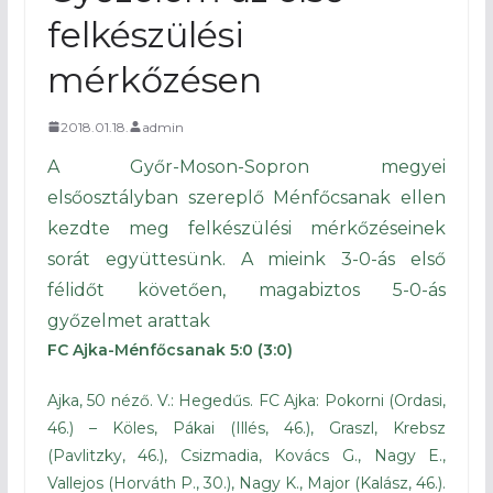
felkészülési
mérkőzésen
2018.01.18.
admin
A Győr-Moson-Sopron megyei
elsőosztályban szereplő Ménfőcsanak ellen
kezdte meg felkészülési mérkőzéseinek
sorát együttesünk. A mieink 3-0-ás első
félidőt követően, magabiztos 5-0-ás
győzelmet arattak
FC Ajka-Ménfőcsanak 5:0 (3:0)
Ajka, 50 néző. V.: Hegedűs. FC Ajka: Pokorni (Ordasi,
46.) – Köles, Pákai (Illés, 46.), Graszl, Krebsz
(Pavlitzky, 46.), Csizmadia, Kovács G., Nagy E.,
Vallejos (Horváth P., 30.), Nagy K., Major (Kalász, 46.).