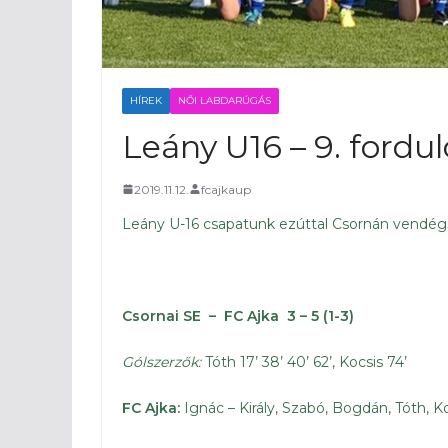
HÍREK
NŐI LABDARÚGÁS
Leány U16 – 9. fordul
2019.11.12.
fcajkaup
Leány U-16 csapatunk ezúttal Csornán vendég
Csornai SE – FC Ajka 3 – 5 (1-3)
Gólszerzők:
Tóth 17’ 38’ 40’ 62’, Kocsis 74’
FC Ajka:
Ignác – Király, Szabó, Bogdán, Tóth, 