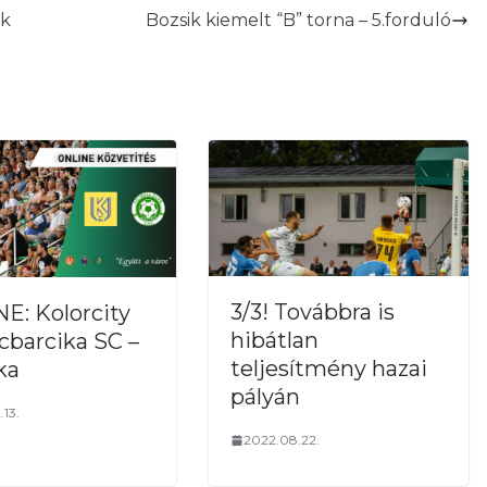
nk
Bozsik kiemelt “B” torna – 5.forduló
3/3! Továbbra is
E: Kolorcity
hibátlan
cbarcika SC –
teljesítmény hazai
ka
pályán
.13.
2022.08.22.