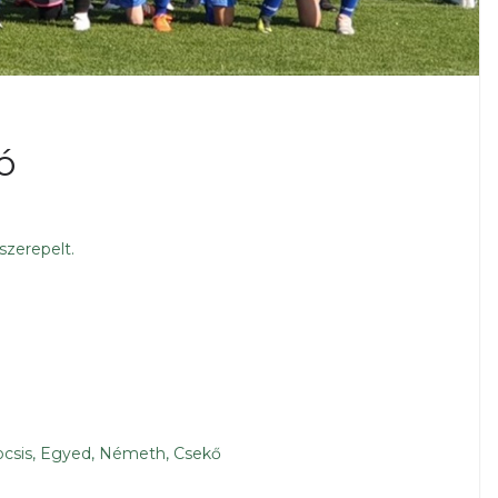
ó
szerepelt.
Kocsis, Egyed, Németh, Csekő