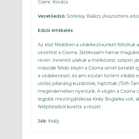
Csere: Kovács
Vezetőedző:
Szélessy Balázs (Asszisztens edző:
Edzői értékelés
:
Az első félidőben a védekezésünket feltoltuk a
vezetést a Csorna. Játékosaim hamar magukra 
révén. Innentől uraltuk a mérkőzést, szépen já
második félidő elején a Csorna ismét betalált í
a védekezését, és ami ezután történt inkább e
utolsó pillanatig küzdöttek, hajtottak (Tóth Tam
megérdemelten nyertünk. A végén a Csorna cs
legjobb mezőnyjátékosa Király Boglárka volt, 
felépítéséből kivette a részét.
Jók:
Király