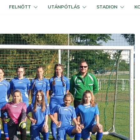
FELNŐTT
UTÁNPÓTLÁS
STADION
K