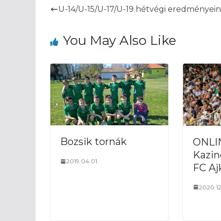
U-14/U-15/U-17/U-19 hétvégi eredményei
You May Also Like
Bozsik tornák
ONLIN
Kazin
2019.04.01.
FC Aj
2020.12