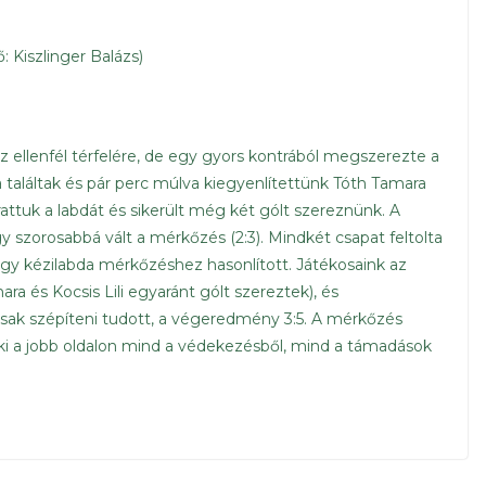
 Kiszlinger Balázs)
z ellenfél térfelére, de egy gyors kontrából megszerezte a
találtak és pár perc múlva kiegyenlítettünk Tóth Tamara
rattuk a labdát és sikerült még két gólt szereznünk. A
gy szorosabbá vált a mérkőzés (2:3). Mindkét csapat feltolta
gy kézilabda mérkőzéshez hasonlított. Játékosaink az
ara és Kocsis Lili egyaránt gólt szereztek), és
ak szépíteni tudott, a végeredmény 3:5. A mérkőzés
aki a jobb oldalon mind a védekezésből, mind a támadások