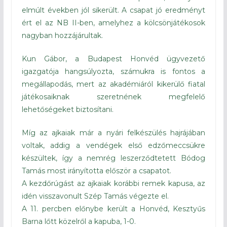
elmúlt években jól sikerült. A csapat jó eredményt
ért el az NB II-ben, amelyhez a kölcsönjátékosok
nagyban hozzájárultak.
Kun Gábor, a Budapest Honvéd ügyvezető
igazgatója hangsúlyozta, számukra is fontos a
megállapodás, mert az akadémiáról kikerülő fiatal
játékosaiknak szeretnének megfelelő
lehetőségeket biztosítani.
Míg az ajkaiak már a nyári felkészülés hajrájában
voltak, addig a vendégek első edzőmeccsükre
készültek, így a nemrég leszerződtetett Bódog
Tamás most irányította először a csapatot.
A kezdőrúgást az ajkaiak korábbi remek kapusa, az
idén visszavonult Szép Tamás végezte el.
A 11. percben előnybe került a Honvéd, Kesztyűs
Barna lőtt közelről a kapuba, 1-0.