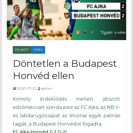
FELNŐTT
HÍREK
Döntetlen a Budapest
Honvéd ellen
2020.07.22.
admin
Komoly érdeklődés mellett játszott
edzőmeccset szerda este az FC Ajka, az NB II-
es labdarúgócsapat az élvonal egyik patinás
tagját, a Budapest Honvédot fogadta.
FC Ajka-Honvéd 2-2 (1-2)