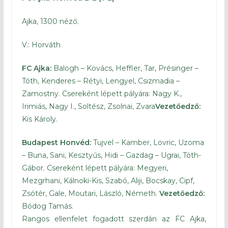
Ajka, 1300 néző.
V.: Horváth
FC Ajka:
Balogh – Kovács, Heffler, Tar, Présinger –
Tóth, Kenderes – Rétyi, Lengyel, Csizmadia –
Zamostny. Csereként lépett pályára: Nagy K.,
Irimiás, Nagy I., Soltész, Zsolnai, Zvara
Vezetőedző:
Kis Károly.
Budapest Honvéd:
Tujvel – Kamber, Lovric, Uzoma
– Buna, Sani, Kesztyűs, Hidi – Gazdag – Ugrai, Tóth-
Gábor. Csereként lépett pályára: Megyeri,
Mezgrhani, Kálnoki-Kis, Szabó, Aliji, Bocskay, Cipf,
Zsótér, Gale, Moutari, László, Németh.
Vezetőedző:
Bódog Tamás.
Rangos ellenfelet fogadott szerdán az FC Ajka,