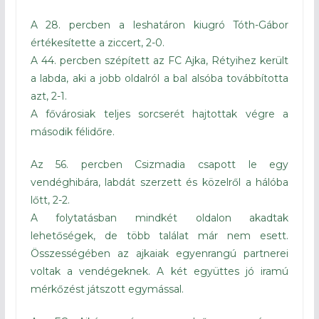
A 28. percben a leshatáron kiugró Tóth-Gábor
értékesítette a ziccert, 2-0.
A 44. percben szépített az FC Ajka, Rétyihez került
a labda, aki a jobb oldalról a bal alsóba továbbította
azt, 2-1.
A fővárosiak teljes sorcserét hajtottak végre a
második félidőre.
Az 56. percben Csizmadia csapott le egy
vendéghibára, labdát szerzett és közelről a hálóba
lőtt, 2-2.
A folytatásban mindkét oldalon akadtak
lehetőségek, de több találat már nem esett.
Összességében az ajkaiak egyenrangú partnerei
voltak a vendégeknek. A két együttes jó iramú
mérkőzést játszott egymással.