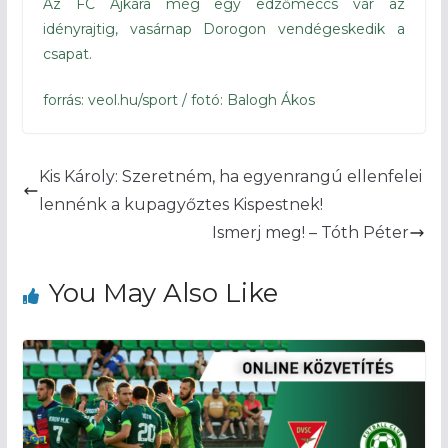
Az FC Ajkára még egy edzőmeccs vár az
idényrajtig, vasárnap Dorogon vendégeskedik a
csapat.
forrás: veol.hu/sport / fotó: Balogh Ákos
Kis Károly: Szeretném, ha egyenrangú ellenfelei
lennénk a kupagyőztes Kispestnek!
Ismerj meg! – Tóth Péter
You May Also Like