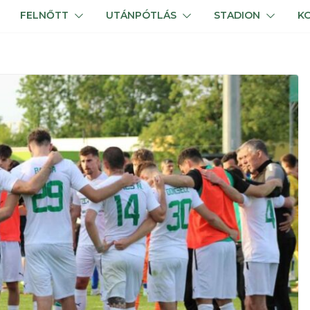
FELNŐTT
UTÁNPÓTLÁS
STADION
K