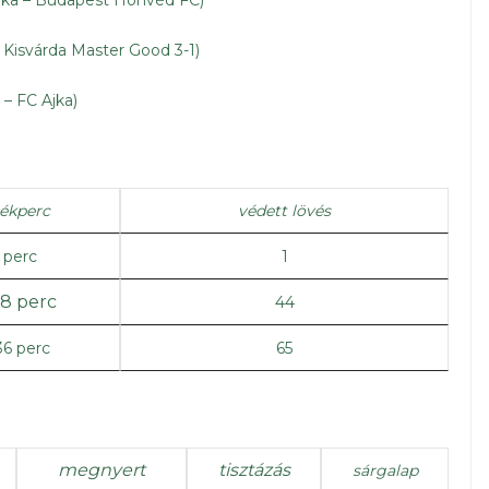
jka – Budapest Honvéd FC)
 Kisvárda Master Good 3-1)
– FC Ajka)
tékperc
védett lövés
 perc
1
8 perc
44
36 perc
65
megnyert
tisztázás
sárgalap