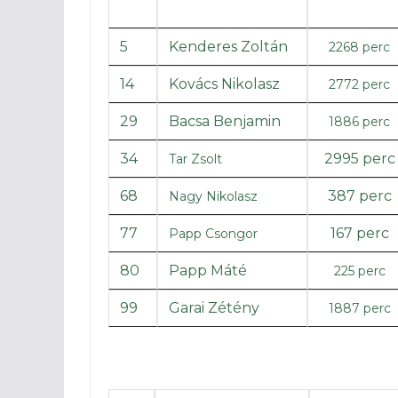
5
Kenderes Zoltán
2268 perc
14
Kovács Nikolasz
2772 perc
29
Bacsa Benjamin
1886 perc
34
2995 perc
Tar Zsolt
68
387 perc
Nagy Nikolasz
77
167 perc
Papp Csongor
80
Papp Máté
225 perc
99
Garai Zétény
1887 perc