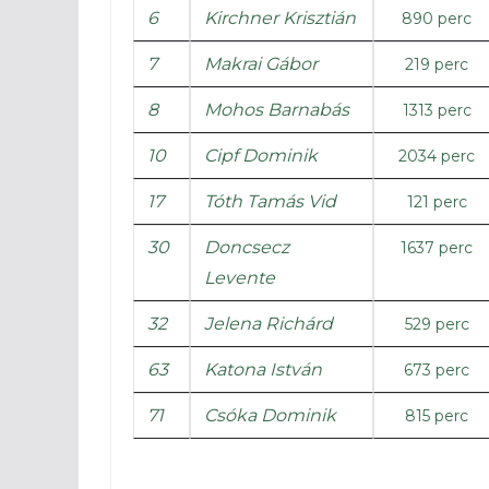
6
Kirchner Krisztián
890 perc
7
Makrai Gábor
219 perc
8
Mohos Barnabás
1313 perc
10
Cipf Dominik
2034 perc
17
Tóth Tamás Vid
121 perc
30
Doncsecz
1637 perc
Levente
32
Jelena Richárd
529 perc
63
Katona István
673 perc
71
Csóka Dominik
815 perc