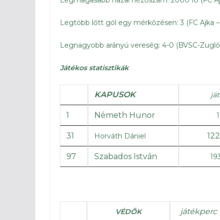
Legmagasabb hazai nézőszám: 2000 fő (FC A
Legtöbb lőtt gól egy mérkőzésen: 3 (FC Ajka –
Legnagyobb arányú vereség: 4-0 (BVSC-Zugló 
Játékos statisztikák
KAPUSOK
já
1
Németh Hunor
1
31
122
Horváth Dániel
97
Szabados István
19
játékperc
VÉDŐK