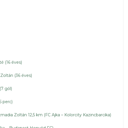
é (16 éves)
Zoltán (36 éves)
7 gól)
5 perc)
dia Zoltán 12,5 km (FC Ajka – Kolorcity Kazincbarcika)