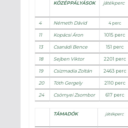
KÖZÉPPÁLYÁSOK
játékperc
4
Németh Dávid
4 perc
11
Kopácsi Áron
1015 perc
13
Csanádi Bence
151 perc
18
Sejben Viktor
2201 perc
19
Csizmadia Zoltán
2463 perc
20
Tóth Gergely
2110 perc
24
Csörnyei Zsombor
617 perc
TÁMADÓK
játékperc