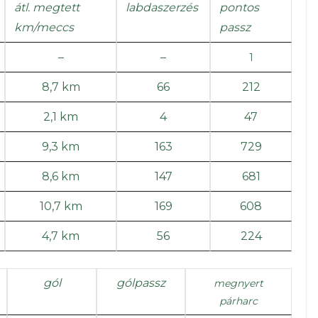
átl. megtett
labdaszerzés
pontos
km/meccs
passz
–
–
1
8,7 km
66
212
2,1 km
4
47
9,3 km
163
729
8,6 km
147
681
10,7 km
169
608
4,7 km
56
224
gól
gólpassz
megnyert
párharc