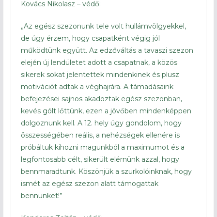
Kovács Nikolasz – védő:
„Az egész szezonunk tele volt hullámvölgyekkel,
de úgy érzem, hogy csapatként végig jól
működtünk együtt. Az edzőváltás a tavaszi szezon
elején új lendületet adott a csapatnak, a közös
sikerek sokat jelentettek mindenkinek és plusz
motivációt adtak a véghajrára. A támadásaink
befejezései sajnos akadoztak egész szezonban,
kevés gólt lőttünk, ezen a jövőben mindenképpen
dolgoznunk kell. A 12. hely úgy gondolom, hogy
összességében reális, a nehézségek ellenére is
próbáltuk kihozni magunkból a maximumot és a
legfontosabb célt, sikerült elérnünk azzal, hogy
bennmaradtunk. Köszönjük a szurkolóinknak, hogy
ismét az egész szezon alatt támogattak
bennünket!”