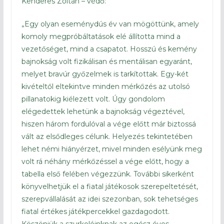
Kenderes Zoltán – védő:
„Egy olyan eseménydús év van mögöttünk, amely
komoly megpróbáltatások elé állította mind a
vezetőséget, mind a csapatot. Hosszú és kemény
bajnokság volt fizikálisan és mentálisan egyaránt,
melyet bravúr győzelmek is tarkítottak. Egy-két
kivételtől eltekintve minden mérkőzés az utolsó
pillanatokig kiélezett volt. Úgy gondolom
elégedettek lehetünk a bajnokság végeztével,
hiszen három fordulóval a vége előtt már biztossá
vált az elsődleges célunk. Helyezés tekintetében
lehet némi hiányérzet, mivel minden esélyünk meg
volt rá néhány mérkőzéssel a vége előtt, hogy a
tabella első felében végezzünk. További sikerként
könyvelhetjük el a fiatal játékosok szerepeltetését,
szerepvállalását az idei szezonban, sok tehetséges
fiatal értékes játékpercekkel gazdagodott.