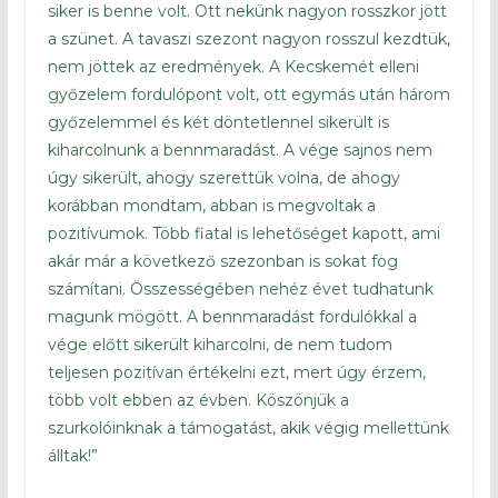
siker is benne volt. Ott nekünk nagyon rosszkor jött
a szünet. A tavaszi szezont nagyon rosszul kezdtük,
nem jöttek az eredmények. A Kecskemét elleni
győzelem fordulópont volt, ott egymás után három
győzelemmel és két döntetlennel sikerült is
kiharcolnunk a bennmaradást. A vége sajnos nem
úgy sikerült, ahogy szerettük volna, de ahogy
korábban mondtam, abban is megvoltak a
pozitívumok. Több fiatal is lehetőséget kapott, ami
akár már a következő szezonban is sokat fog
számítani. Összességében nehéz évet tudhatunk
magunk mögött. A bennmaradást fordulókkal a
vége előtt sikerült kiharcolni, de nem tudom
teljesen pozitívan értékelni ezt, mert úgy érzem,
több volt ebben az évben. Köszönjük a
szurkolóinknak a támogatást, akik végig mellettünk
álltak!”