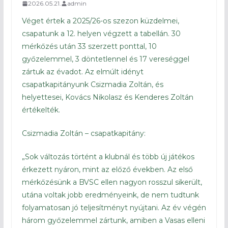
2026.05.21.
admin
Véget értek a 2025/26-os szezon küzdelmei,
csapatunk a 12. helyen végzett a tabellán. 30
mérkőzés után 33 szerzett ponttal, 10
győzelemmel, 3 döntetlennel és 17 vereséggel
zártuk az évadot. Az elmúlt idényt
csapatkapitányunk Csizmadia Zoltán, és
helyettesei, Kovács Nikolasz és Kenderes Zoltán
értékelték.
Csizmadia Zoltán – csapatkapitány:
„Sok változás történt a klubnál és több új játékos
érkezett nyáron, mint az előző években. Az első
mérkőzésünk a BVSC ellen nagyon rosszul sikerült,
utána voltak jobb eredményeink, de nem tudtunk
folyamatosan jó teljesítményt nyújtani. Az év végén
három győzelemmel zártunk, amiben a Vasas elleni