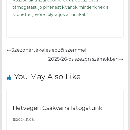
Köszönjük a szurkolóinknak az egész éves
támogatást, jó pihenést kívánok mindenkinek a
szünetre, jövőre folytatjuk a munkát!”
Szezonértékelés edzői szemmel
2025/26-os szezon számokban
You May Also Like
Hétvégén Csákvárra látogatunk.
2024.11.08.