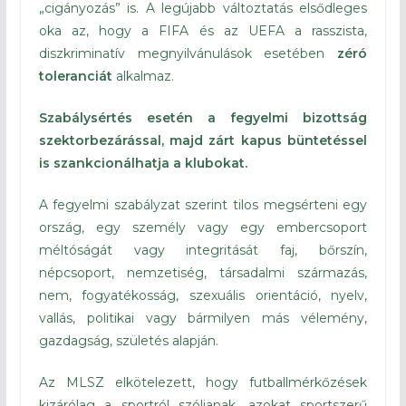
„cigányozás” is. A legújabb változtatás elsődleges
oka az, hogy a FIFA és az UEFA a rasszista,
diszkriminatív megnyilvánulások esetében
zéró
toleranciát
alkalmaz.
Szabálysértés esetén a fegyelmi bizottság
szektorbezárással, majd zárt kapus büntetéssel
is szankcionálhatja a klubokat.
A fegyelmi szabályzat szerint tilos megsérteni egy
ország, egy személy vagy egy embercsoport
méltóságát vagy integritását faj, bőrszín,
népcsoport, nemzetiség, társadalmi származás,
nem, fogyatékosság, szexuális orientáció, nyelv,
vallás, politikai vagy bármilyen más vélemény,
gazdagság, születés alapján.
Az MLSZ elkötelezett, hogy futballmérkőzések
kizárólag a sportról szóljanak, azokat sportszerű