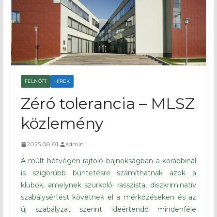
FELNŐTT
HÍREK
Zéró tolerancia – MLSZ
közlemény
2025.08.01.
admin
A múlt hétvégén rajtoló bajnokságban a korábbinál
is szigorúbb büntetésre számíthatnak azok a
klubok, amelynek szurkolói rasszista, diszkriminatív
szabálysértést követnek el a mérkőzéseken és az
új szabályzat szerint ideértendő mindenféle