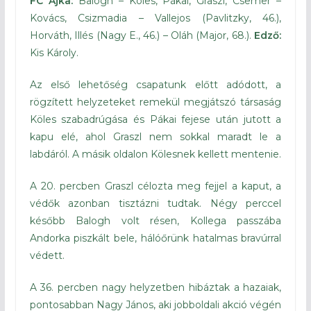
FC Ajka:
Balogh – Köles, Pákai, Graszl, Csemer –
Kovács, Csizmadia – Vallejos (Pavlitzky, 46.),
Horváth, Illés (Nagy E., 46.) – Oláh (Major, 68.).
Edző:
Kis Károly.
Az első lehetőség csapatunk előtt adódott, a
rögzített helyzeteket remekül megjátszó társaság
Köles szabadrúgása és Pákai fejese után jutott a
kapu elé, ahol Graszl nem sokkal maradt le a
labdáról. A másik oldalon Kölesnek kellett mentenie.
A 20. percben Graszl célozta meg fejjel a kaput, a
védők azonban tisztázni tudtak. Négy perccel
később Balogh volt résen, Kollega passzába
Andorka piszkált bele, hálóőrünk hatalmas bravúrral
védett.
A 36. percben nagy helyzetben hibáztak a hazaiak,
pontosabban Nagy János, aki jobboldali akció végén