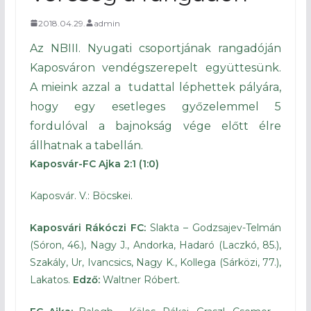
2018.04.29.
admin
Az NBIII. Nyugati csoportjának rangadóján
Kaposváron vendégszerepelt együttesünk.
A mieink azzal a tudattal léphettek pályára,
hogy egy esetleges győzelemmel 5
fordulóval a bajnokság vége előtt élre
állhatnak a tabellán.
Kaposvár-FC Ajka 2:1 (1:0)
Kaposvár. V.: Böcskei.
Kaposvári Rákóczi FC:
Slakta – Godzsajev-Telmán
(Sóron, 46.), Nagy J., Andorka, Hadaró (Laczkó, 85.),
Szakály, Ur, Ivancsics, Nagy K., Kollega (Sárközi, 77.),
Lakatos.
Edző:
Waltner Róbert.