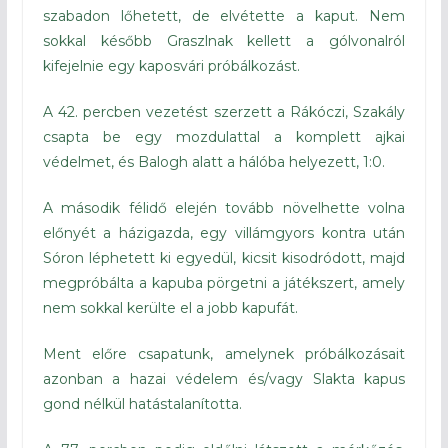
szabadon lőhetett, de elvétette a kaput. Nem
sokkal később Graszlnak kellett a gólvonalról
kifejelnie egy kaposvári próbálkozást.
A 42. percben vezetést szerzett a Rákóczi, Szakály
csapta be egy mozdulattal a komplett ajkai
védelmet, és Balogh alatt a hálóba helyezett, 1:0.
A második félidő elején tovább növelhette volna
előnyét a házigazda, egy villámgyors kontra után
Sóron léphetett ki egyedül, kicsit kisodródott, majd
megpróbálta a kapuba pörgetni a játékszert, amely
nem sokkal kerülte el a jobb kapufát.
Ment előre csapatunk, amelynek próbálkozásait
azonban a hazai védelem és/vagy Slakta kapus
gond nélkül hatástalanította.