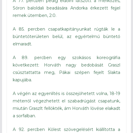
A 77. percben pedig eldőlni látszott a mérkőzés,
Sóron baloldali beadására Andorka érkezett fejjel
remek ütemben, 2:0.
A 85. percben csapatkapitányunkat rúgták le a
büntetőterületen belül, az egyértelmű büntető
elmaradt.
A 89. percben egy szokásos koreográfia
következett: Horváth nagy bedobását Graszl
csúsztattatta meg, Pákai szépen fejelt Slakta
kapujába.
A végén az egyenlítés is összejöhetett volna, 18-19
méterről végezhetett el szabadrúgást csapatunk,
miután Graszlt fellökték, ám Horváth lövése elakadt
a sorfalban.
A 92. percben Kölest szövegelésért kiállította a