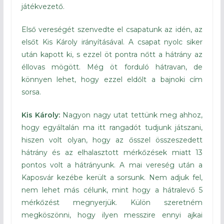
játékvezető.
Első vereségét szenvedte el csapatunk az idén, az
elsőt Kis Károly irányításával. A csapat nyolc siker
után kapott ki, s ezzel öt pontra nőtt a hátrány az
éllovas mögött. Még öt forduló hátravan, de
könnyen lehet, hogy ezzel eldőlt a bajnoki cím
sorsa.
Kis Károly:
Nagyon nagy utat tettünk meg ahhoz,
hogy egyáltalán ma itt rangadót tudjunk játszani,
hiszen volt olyan, hogy az ősszel összeszedett
hátrány és az elhalasztott mérkőzések miatt 13
pontos volt a hátrányunk. A mai vereség után a
Kaposvár kezébe került a sorsunk. Nem adjuk fel,
nem lehet más célunk, mint hogy a hátralevő 5
mérkőzést megnyerjük. Külön szeretném
megköszönni, hogy ilyen messzire ennyi ajkai