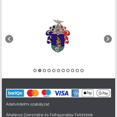
Adatvédelmi szabályzat
Általános Szerződési és Felhasználási Feltételek