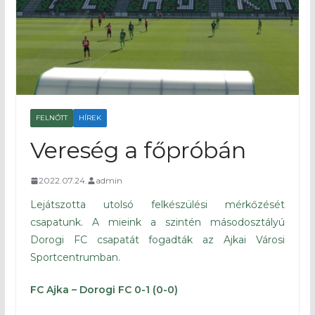
FELNŐTT
HÍREK
Vereség a főpróbán
2022.07.24.
admin
Lejátszotta utolsó felkészülési mérkőzését
csapatunk. A mieink a szintén másodosztályú
Dorogi FC csapatát fogadták az Ajkai Városi
Sportcentrumban.
FC Ajka – Dorogi FC 0-1 (0-0)