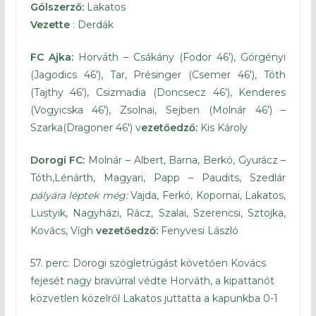
Gólszerző:
Lakatos
Vezette
: Derdák
FC Ajka:
Horváth – Csákány (Fodor 46′), Görgényi
(Jagodics 46′), Tar, Présinger (Csemer 46′), Tóth
(Tajthy 46′), Csizmadia (Doncsecz 46′), Kenderes
(Vogyicska 46′), Zsolnai, Sejben (Molnár 46′) –
Szarka(Dragoner 46′) v
ezetőedző:
Kis Károly
Dorogi FC:
Molnár – Albert, Barna, Berkó, Gyurácz –
Tóth,Lénárth, Magyari, Papp – Paudits, Szedlár
pályára léptek még:
Vajda, Ferkó, Kopornai, Lakatos,
Lustyik, Nagyházi, Rácz, Szalai, Szerencsi, Sztojka,
Kovács, Vígh
vezetőedző:
Fenyvesi László
57. perc: Dorogi szögletrúgást követően Kovács
fejesét nagy bravúrral védte Horváth, a kipattanót
közvetlen közelről Lakatos juttatta a kapunkba 0-1