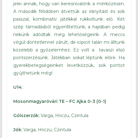
jelei annak, hogy van keresnivalónk a mérkőzésen.
A második félidőben átvettük az irányítást és sok
passzal, kombinatív játékkal rukkoltunk elő. Két
szép támadásból egyenlítettünk, a hajrában pedig
nekünk adódtak még lehetőségeink. A meccs
végül döntetlennel zárult, de icipicit talán mi álltunk
közelebb a győzelemhez. Ez volt a tavaszi első
pontszerzésünk. Játékban sokat léptünk előre. Ha
gyerekbetegségeinket levetkőzzük, sok pontot
gyűjthetünk még!
U14:
Mosonmagyaróvári TE – FC Ajka 0-3 (0-1)
Gólszerzők:
Varga, Hriczu, Czintula
Jók:
Varga, Hriczu, Czintula