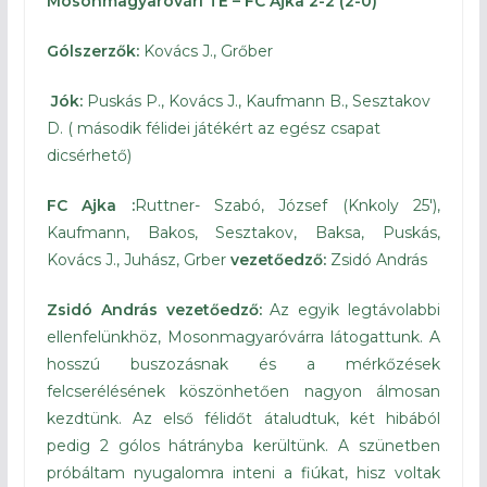
Mosonmagyaróvári TE – FC Ajka 2-2 (2-0)
Gólszerzők:
Kovács J., Grőber
Jók:
Puskás P., Kovács J., Kaufmann B., Sesztakov
D. ( második félidei játékért az egész csapat
dicsérhető)
FC Ajka :
Ruttner- Szabó, József (Knkoly 25′),
Kaufmann, Bakos, Sesztakov, Baksa, Puskás,
Kovács J., Juhász, Grber
vezetőedző:
Zsidó András
Zsidó András vezetőedző:
Az egyik legtávolabbi
ellenfelünkhöz, Mosonmagyaróvárra látogattunk. A
hosszú buszozásnak és a mérkőzések
felcserélésének köszönhetően nagyon álmosan
kezdtünk. Az első félidőt átaludtuk, két hibából
pedig 2 gólos hátrányba kerültünk. A szünetben
próbáltam nyugalomra inteni a fiúkat, hisz voltak