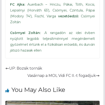
FC Ajka:
Auerbach – Hriczu, Pákai, Tóth, Kocsi,
Lepsényi (Horváth 65′), Csörnyei, Czintula, Pápai
(Modory 74′), Fischl, Varga
vezetőedző:
Csörnyei
Zoltán
Csörnyei Zoltán:
.A rangadón az idei évben
nyújtott legjobb teljesítménnyel megérdemelt
győzelmet értünk el a fizikálisan erősebb, és durván
játszó hazaiak ellen
UP: Bozsik tornák
Vasárnap a MOL Vidi FC II.-t fogadjuk
You May Also Like