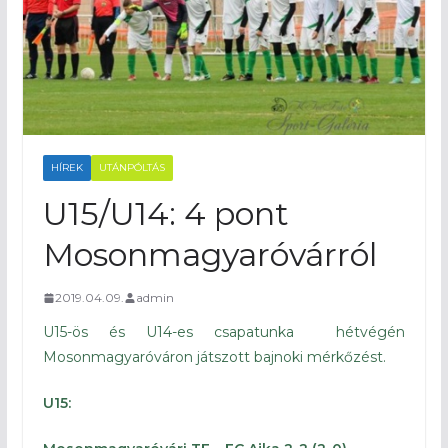
HÍREK
UTÁNPÓLTÁS
U15/U14: 4 pont
Mosonmagyaróvárról
2019.04.09.
admin
U15-ös és U14-es csapatunka hétvégén
Mosonmagyaróváron játszott bajnoki mérkőzést.
U15: