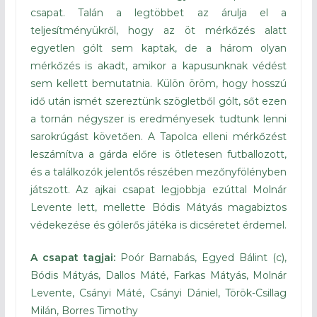
csapat. Talán a legtöbbet az árulja el a
teljesítményükről, hogy az öt mérkőzés alatt
egyetlen gólt sem kaptak, de a három olyan
mérkőzés is akadt, amikor a kapusunknak védést
sem kellett bemutatnia. Külön öröm, hogy hosszú
idő után ismét szereztünk szögletből gólt, sőt ezen
a tornán négyszer is eredményesek tudtunk lenni
sarokrúgást követően. A Tapolca elleni mérkőzést
leszámítva a gárda előre is ötletesen futballozott,
és a találkozók jelentős részében mezőnyfölényben
játszott. Az ajkai csapat legjobbja ezúttal Molnár
Levente lett, mellette Bódis Mátyás magabiztos
védekezése és gólerős játéka is dicséretet érdemel.
A csapat tagjai:
Poór Barnabás, Egyed Bálint (c),
Bódis Mátyás, Dallos Máté, Farkas Mátyás, Molnár
Levente, Csányi Máté, Csányi Dániel, Török-Csillag
Milán, Borres Timothy