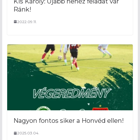
Kis Károly: Újabb nehéz feladat vár
Ránk!
2022.09.11.
Nagyon fontos siker a Honvéd ellen!
2025.03.04.