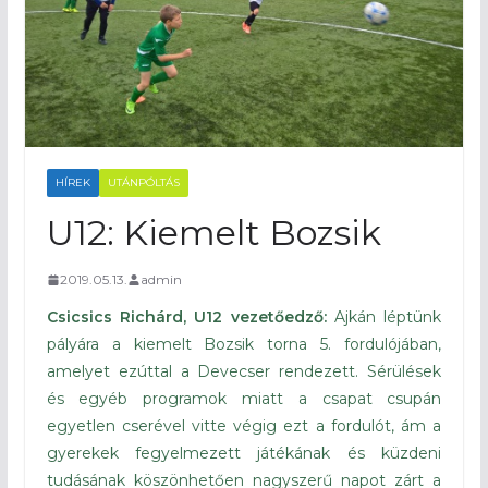
HÍREK
UTÁNPÓLTÁS
U12: Kiemelt Bozsik
2019.05.13.
admin
Csicsics Richárd, U12 vezetőedző:
Ajkán léptünk
pályára a kiemelt Bozsik torna 5. fordulójában,
amelyet ezúttal a Devecser rendezett. Sérülések
és egyéb programok miatt a csapat csupán
egyetlen cserével vitte végig ezt a fordulót, ám a
gyerekek fegyelmezett játékának és küzdeni
tudásának köszönhetően nagyszerű napot zárt a