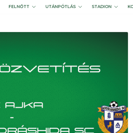
FELNŐTT
UTÁNPÓTLÁS
STADION
K