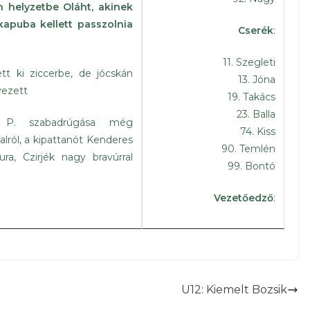
n helyzetbe Oláht, akinek
kapuba kellett passzolnia
Cserék
:
11. Szegleti
tt ki ziccerbe, de jócskán
13. Jóna
yezett
19. Takács
23. Balla
 P. szabadrúgása még
74. Kiss
falról, a kipattanót Kenderes
90. Temlén
a, Czirjék nagy bravúrral
99. Bontó
Vezetőedző
:
erét védi Czirjék
abadrúgása ment kevéssel
 követően Pákai fejelhetett
U12: Kiemelt Bozsik
cskán kapu mellé fejelt.