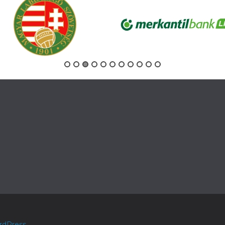
ését védi Balogh
övését védi magabiztosan
badrúgása ment kevéssel
rcek tapogatozó játéka után
állalkozott lövésre,
zirjék védte
tt a mérkőzés
tok lassan befejezik a
k tiszta fehérben, míg a
-kékben lépnek ma pályára
rdPress
.