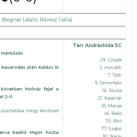
(Bognár László, Révész Csilla)
Tarr Andráshida SC
a mérkőzés
29. Czirjék
i kavarodás után Kalász lő
5. Horváth
7. Tóth
9. Simonfalvi
 követően Molnár fejel a
16. Rózsa
! 2-0
21. Kalamár
25. Marsai
csúsztatása megy kevéssel
45. Bailo
70. Bíró
77. Szabó
erce beálló Major hozta
92. Nagy