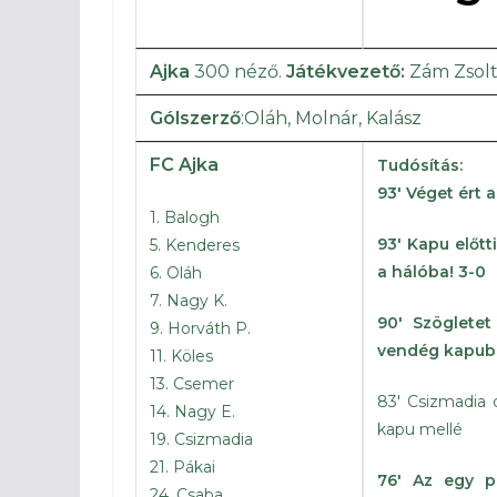
Ajka
300 néző.
Játékvezető:
Zám Zsolt 
Gólszerző
:Oláh, Molnár, Kalász
FC Ajka
Tudósítás:
93′
Véget ért 
1. Balogh
93′
Kapu előtt
5. Kenderes
a hálóba! 3-0
6. Oláh
7. Nagy K.
90′
Szögletet
9. Horváth P.
vendég kapuba
11. Köles
13. Csemer
83′ Csizmadia 
14. Nagy E.
kapu mellé
19. Csizmadia
21. Pákai
76′
Az egy p
24. Csaba