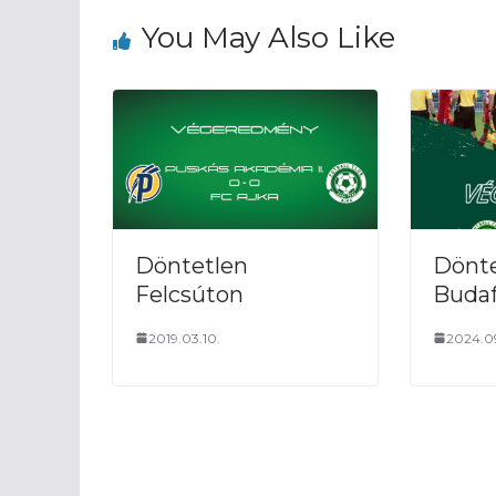
You May Also Like
52′ Nagy E. lövé
46′ Horváth l
Czirjék kapuját
46′
Elkezdőd
45′
Véget ért
Döntetlen
Dönte
42′ Nagy E. kap
Felcsúton
Budaf
Czirjék kapuját
2019.03.10.
2024.09
40′ Az utóbbi
folyik a játék,
akpu előtt sem
33′ Nagy K. zicc