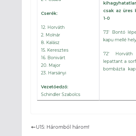
kihagyhatatla
csak az üres 
Cserék:
1-0
12. Horváth
73′ Bontó lépe
2. Molnár
kapu mellé hel
8. Kalász
15. Keresztes
72′ Horváth
16. Bonivárt
lepattant a sor
20. Major
bombázta kapur
23. Harsányi
tudott hárítani
Vezetőedző:
59′ Nagy K. zicc
Schindler Szabolcs
56′ Csemer sz
kapu mellé
53′ A szögletet
U15: Háromból három!
szabadon, de jó