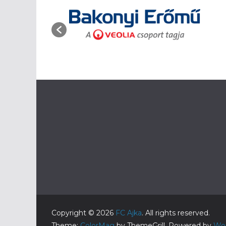
32′ Horváth löv
30′ Nagy K. l
Czirjék
27′ Nagy sza
kapunk mellé
17′ Az első pe
Nagy Erik v
próbálkozását C
1′
Elkezdődö
-15′ A csapa
bemelegítést
-30′ A miein
Copyright © 2026
FC Ajka
. All rights reserved.
vendégek sárga
Theme:
ColorMag
by ThemeGrill. Powered by
Wo