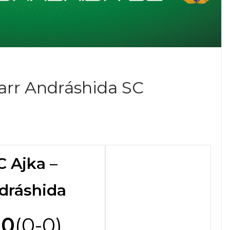
arr Andráshida SC
C Ajka –
dráshida
-0
(0-0)