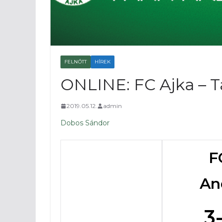
FELNŐTT
HÍREK
ONLINE: FC Ajka – T
2019.05.12.
admin
Dobos Sándor
F
An
3