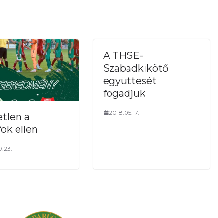
sét üti szögletre Czirjék
övése kerüli el kevéssel
A THSE-
Szabadkikötő
ött a második félidő
együttesét
fogadjuk
 az első félidő
2018.05.17.
tlen a
áslövése kerülte el jócskán
ok ellen
.23.
 időben inkább mezőnyben
 komolyabb gólhelyzet egyik
 adódott
erét védi Czirjék