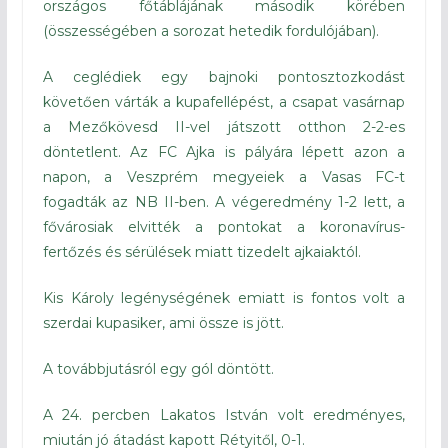
országos főtáblájának második körében
(összességében a sorozat hetedik fordulójában).
A ceglédiek egy bajnoki pontosztozkodást
követően várták a kupafellépést, a csapat vasárnap
a Mezőkövesd II-vel játszott otthon 2-2-es
döntetlent. Az FC Ajka is pályára lépett azon a
napon, a Veszprém megyeiek a Vasas FC-t
fogadták az NB II-ben. A végeredmény 1-2 lett, a
fővárosiak elvitték a pontokat a koronavírus-
fertőzés és sérülések miatt tizedelt ajkaiaktól.
Kis Károly legénységének emiatt is fontos volt a
szerdai kupasiker, ami össze is jött.
A továbbjutásról egy gól döntött.
A 24. percben Lakatos István volt eredményes,
miután jó átadást kapott Rétyitől, 0-1.