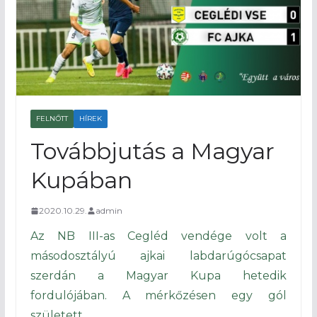
FELNŐTT
HÍREK
Továbbjutás a Magyar
Kupában
2020.10.29.
admin
Az NB III-as Cegléd vendége volt a
másodosztályú ajkai labdarúgócsapat
szerdán a Magyar Kupa hetedik
fordulójában. A mérkőzésen egy gól
született.