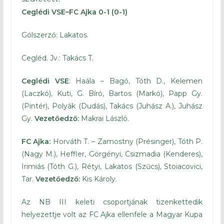
Ceglédi VSE–FC Ajka 0-1 (0-1)
Gólszerző: Lakatos.
Cegléd. Jv.: Takács T.
Ceglédi VSE
: Haála – Bagó, Tóth D., Kelemen
(Laczkó), Kuti, G. Bíró, Bartos (Markó), Papp Gy.
(Pintér), Polyák (Dudás), Takács (Juhász A.), Juhász
Gy.
Vezetőedző:
Makrai László.
FC Ajka:
Horváth T. – Zamostny (Présinger), Tóth P.
(Nagy M.), Heffler, Görgényi, Csizmadia (Kenderes),
Irimiás (Tóth G.), Rétyi, Lakatos (Szűcs), Stoiacovici,
Tar.
Vezetőedző:
Kis Károly.
Az NB III keleti csoportjának tizenkettedik
helyezettje volt az FC Ajka ellenfele a Magyar Kupa