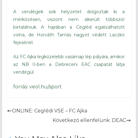
A vendégek sok helyzetet dolgoztak ki a
mérkőzésen, viszont nem sikerült többször
betalálniuk. A hajrában a Cegléd egalizálhatott
volna, de Horváth Tamás nagyot védett Laczkó
fejesénél.
Az FC Ajka legközelebb vasárnap lép pályára, amikor
az NB II-ben a Debreceni EAC csapatát látja
vendégül.
forrás: veol.hu/sport
ONLINE: Ceglédi VSE – FC Ajka
Következő ellenfelünk: DEAC