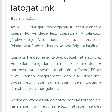
látogatunk
2018.10.12.
admin
Az NB III. Nyugati csoportjának 10. fordulójában a
Csepel FC vendége lesz csapatunk. A találkozó
játékvezetője Valu Tibor lesz, az asszisztensi
feladatokat Soós András és Katona Brigitta látják el.
Csapatunk előző héten 2-0-ás győzelmet aratott az
Érd elleni rangadón, aminek köszönhetően 6
pontosra nőtt előnyünk a tabellán. a Csepel FC az
előző körben megszerezte idén első idegenbeli
győzelmét, miután 2-1 arányban nyerni tudtak a
Dunaharaszti vendégeként.
Schindler Szabolcsnak eltiltottal nem kell számolnia,
ha minden jól megy az előző hétvégén sérülés