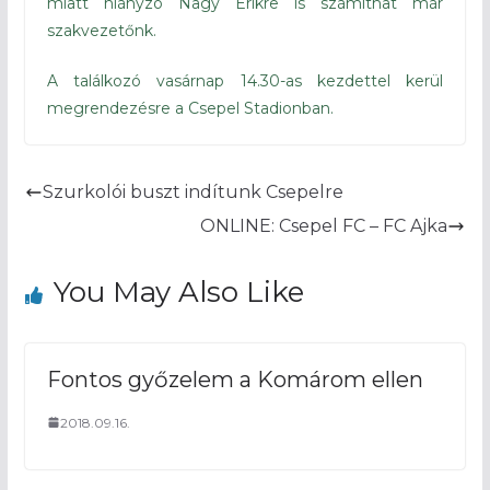
miatt hiányzó Nagy Erikre is számíthat már
szakvezetőnk.
A találkozó vasárnap 14.30-as kezdettel kerül
megrendezésre a Csepel Stadionban.
Szurkolói buszt indítunk Csepelre
ONLINE: Csepel FC – FC Ajka
You May Also Like
Fontos győzelem a Komárom ellen
2018.09.16.