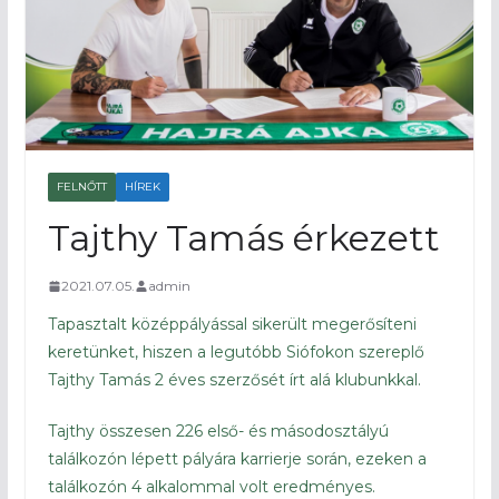
FELNŐTT
HÍREK
Tajthy Tamás érkezett
2021.07.05.
admin
Tapasztalt középpályással sikerült megerősíteni
keretünket, hiszen a legutóbb Siófokon szereplő
Tajthy Tamás 2 éves szerzősét írt alá klubunkkal.
Tajthy összesen 226 első- és másodosztályú
találkozón lépett pályára karrierje során, ezeken a
találkozón 4 alkalommal volt eredményes.