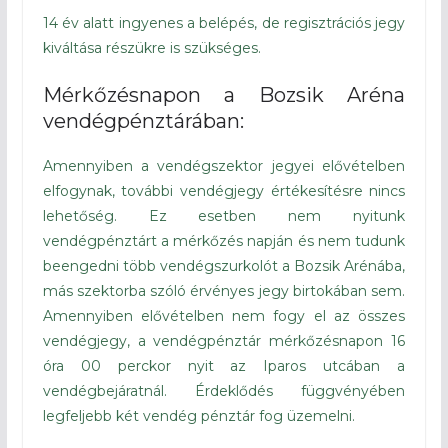
14 év alatt ingyenes a belépés, de regisztrációs jegy
kiváltása részükre is szükséges.
Mérkőzésnapon a Bozsik Aréna
vendégpénztárában:
Amennyiben a vendégszektor jegyei elővételben
elfogynak, további vendégjegy értékesítésre nincs
lehetőség. Ez esetben nem nyitunk
vendégpénztárt a mérkőzés napján és nem tudunk
beengedni több vendégszurkolót a Bozsik Arénába,
más szektorba szóló érvényes jegy birtokában sem.
Amennyiben elővételben nem fogy el az összes
vendégjegy, a vendégpénztár mérkőzésnapon 16
óra 00 perckor nyit az Iparos utcában a
vendégbejáratnál. Érdeklődés függvényében
legfeljebb két vendég pénztár fog üzemelni.