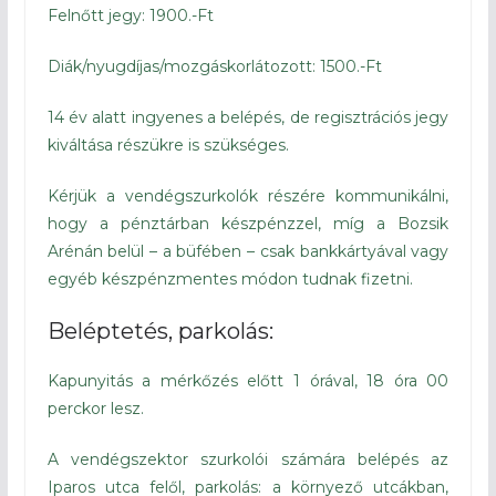
Felnőtt jegy: 1900.-Ft
Diák/nyugdíjas/mozgáskorlátozott: 1500.-Ft
14 év alatt ingyenes a belépés, de regisztrációs jegy
kiváltása részükre is szükséges.
Kérjük a vendégszurkolók részére kommunikálni,
hogy a pénztárban készpénzzel, míg a Bozsik
Arénán belül – a büfében – csak bankkártyával vagy
egyéb készpénzmentes módon tudnak fizetni.
Beléptetés, parkolás:
Kapunyitás a mérkőzés előtt 1 órával, 18 óra 00
perckor lesz.
A vendégszektor szurkolói számára belépés az
Iparos utca felől, parkolás: a környező utcákban,