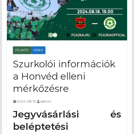
FELNŐTT
HÍREK
Szurkolói információk
a Honvéd elleni
mérkőzésre
2024.08.15.
admin
Jegyvásárlási és
beléptetési