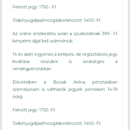
Felnőtt jegy: 1750.- Ft
Diák/nyugdíjas/mozgáskorlátozott: 1400.-Ft
Az online értékesítés során a szurkolóknak 399.- Ft
kényelmi díjjal kell számolniuk.
14 év alatt ingyenes a belépés, de regisztrációs jegy
kiváltása részükre is szükséges a
vendégpénztárban.
Elővételben a Bozsik Aréna pénztárában
személyesen is válthatók jegyek: pénteken 14-19
óráig.
Felnőtt jegy: 1750.-Ft
Diák/nyugdíjas/mozgáskorlátozott: 1400.-Ft