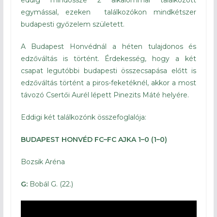
eddig mindössze 2 alkalommal találkozott
egymással, ezeken találkozókon mindkétszer
budapesti győzelem született.
A Budapest Honvédnál a héten tulajdonos és
edzőváltás is történt. Érdekesség, hogy a két
csapat legutóbbi budapesti összecsapása előtt is
edzőváltás történt a piros-feketéknél, akkor a most
távozó Csertői Aurél lépett Pinezits Máté helyére.
Eddigi két találkozónk összefoglalója:
BUDAPEST HONVÉD FC–FC AJKA 1–0 (1–0)
Bozsik Aréna
G:
Bobál G. (22.)