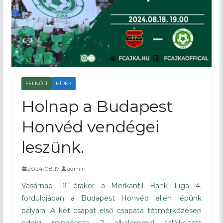
FELNŐTT
HÍREK
Holnap a Budapest
Honvéd vendégei
leszünk.
2024.08.17.
admin
Vasárnap 19 órakor a Merkantil Bank Liga 4.
fordulójában a Budapest Honvéd ellen lépünk
pályára. A két csapat első csapata tétmérkőzésen