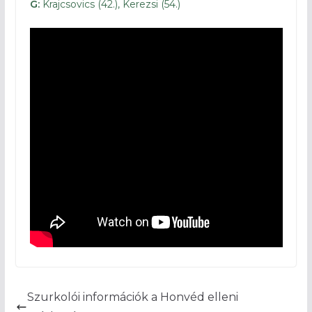
G:
Krajcsovics (42.), Kerezsi (54.)
Szurkolói információk a Honvéd elleni