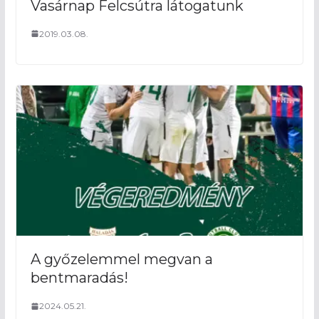
Vasárnap Felcsútra látogatunk
2019.03.08.
A győzelemmel megvan a
bentmaradás!
2024.05.21.