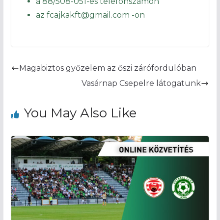
a 88/508-051-es telefonszámon
az fcajkakft@gmail.com -on
Magabiztos győzelem az őszi zárófordulóban
Vasárnap Csepelre látogatunk
You May Also Like