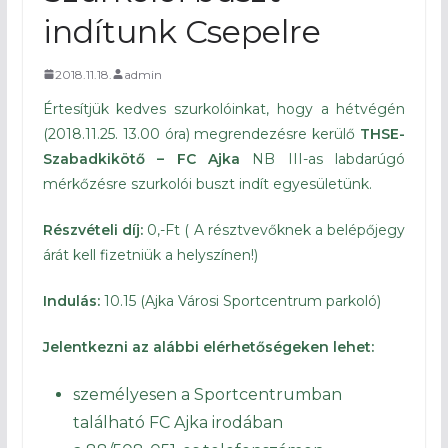
indítunk Csepelre
2018.11.18.
admin
Értesítjük kedves szurkolóinkat, hogy a hétvégén
(2018.11.25. 13.00 óra) megrendezésre kerülő
THSE-
Szabadkikötő – FC Ajka
NB III-as labdarúgó
mérkőzésre szurkolói buszt indít egyesületünk.
Részvételi díj:
0,-Ft ( A résztvevőknek a belépőjegy
árát kell fizetniük a helyszínen!)
Indulás:
10.15 (Ajka Városi Sportcentrum parkoló)
Jelentkezni az alábbi elérhetőségeken lehet:
személyesen a Sportcentrumban
található FC Ajka irodában