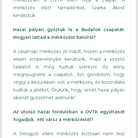
mérkőzését a DVTK ellen vívja a csapat. A
mérkőzés előtt támadónkat, Szarka Ákost
kérdeztük.
Hazai pályán győztük le a Budafok csapatát.
Hogyan láttad a mérkőzést belülről?
A vasárnapi mérkőzés jól indult, hiszen a mérkőzés
elején emberelőnybe kerültünk, majd a vezető
találatot is meg tudtuk szerezni. Az előny
megnyugtatta a csapatot. Azt gondolom, hogy
végig a kezünkben volt a mérkőzés, és kontrollálni
tudtuk a játékot. Örülünk, hogy ismét hazai pályán
sikerült győzelmet aratnunk!
Az utolsó hazai fordulóban a DVTK együttesét
fogadjuk.
Mit vársz a mérkőzéstől?
A Diósgyőr elleni mérkőzés biztosan nem lesz