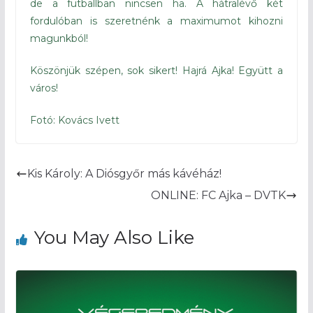
de a futballban nincsen ha. A hátralévő két
fordulóban is szeretnénk a maximumot kihozni
magunkból!
Köszönjük szépen, sok sikert! Hajrá Ajka! Együtt a
város!
Fotó: Kovács Ivett
Kis Károly: A Diósgyőr más kávéház!
ONLINE: FC Ajka – DVTK
You May Also Like