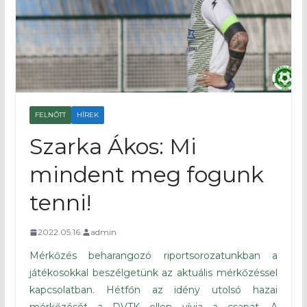
FELNŐTT
HÍREK
Szarka Ákos: Mi
mindent meg fogunk
tenni!
2022.05.16.
admin
Mérkőzés beharangozó riportsorozatunkban a
játékosokkal beszélgetünk az aktuális mérkőzéssel
kapcsolatban. Hétfőn az idény utolsó hazai