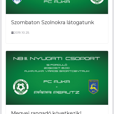
Szombaton Szolnokra látogatunk
2019.10.25.
Megyei rangadó következik!