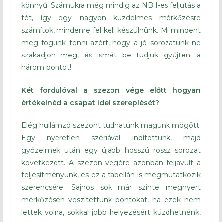
könnyű. Számukra még mindig az NB I-es feljutás a
tét, így egy nagyon küzdelmes mérkőzésre
számítok, mindenre fel kell készülnünk. Mi mindent
meg fogunk tenni azért, hogy a jó sorozatunk ne
szakadjon meg, és ismét be tudjuk gyűjteni a
három pontot!
Két fordulóval a szezon vége előtt hogyan
értékelnéd a csapat idei szereplését?
Elég hullámzó szezont tudhatunk magunk mögött.
Egy nyeretlen szériával indítottunk, majd
győzelmek után egy újabb hosszú rossz sorozat
következett. A szezon végére azonban feljavult a
teljesítményünk, és ez a tabellán is megmutatkozik
szerencsére. Sajnos sok már szinte megnyert
mérkőzésen veszítettünk pontokat, ha ezek nem
lettek volna, sokkal jobb helyezésért küzdhetnénk,