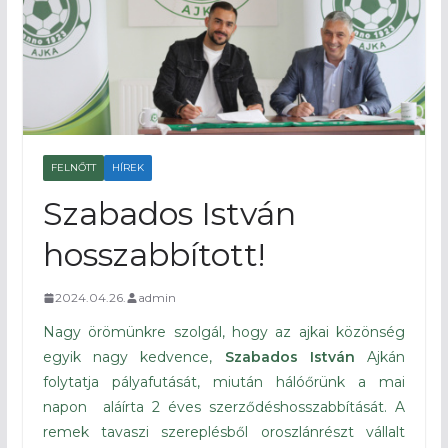
FELNŐTT
HÍREK
Szabados István
hosszabbított!
2024.04.26.
admin
Nagy örömünkre szolgál, hogy az ajkai közönség
egyik nagy kedvence,
Szabados István
Ajkán
folytatja pályafutását, miután hálóőrünk a mai
napon aláírta 2 éves szerződéshosszabbítását. A
remek tavaszi szereplésből oroszlánrészt vállalt