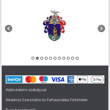
Adatvédelmi szabályzat
Általános Szerződési és Felhasználási Feltételek
Éves beszámolók