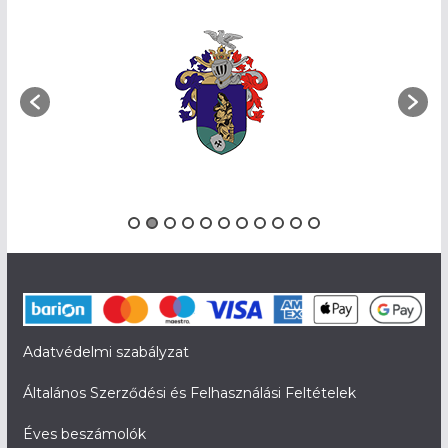
Adatvédelmi szabályzat
Általános Szerződési és Felhasználási Feltételek
Éves beszámolók