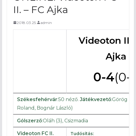
II. – FC Ajka
2018.03.25.
admin
Videoton II. 
Ajka
0-4
(0-1
Székesfehérvár
:50 néző.
Játékvezető
:Görög Má
Roland, Bognár László)
Gólszerző
:Oláh (3), Csizmadia
Videoton FC II.
Tudósítás: