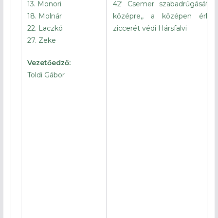
13. Monori
42′ Csemer szabadrúgását Pá
18. Molnár
középre,, a középen érke
22. Laczkó
ziccerét védi Hársfalvi
27. Zeke
38′ Előbb Horváth, majd Pavl
Vezetőedző:
téveszt célt
Toldi Gábor
35′ Galacs hibázott óriási hely
18′ Szabadrúgást követően Ko
védi bravúrral Hársfalvi
16 Oláh lövése téveszt célt
15′ Pavlitzky futott el a j
középre adásáról Vallejos marad
7′ Pákai maradt lent a földön,
hogy tudja folytatni a játékot