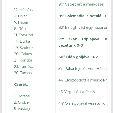
90′ Véget ért a mérkőzés
12. Hársfalvi
89′ Csizmadia is betalál 0-4
3. Ujvári
7. Pápai
82′ Balogh véd egy hazai prób
8. Réti
11. Torvund
77′ Oláh triplájával má
14. Burka
vezetünk 0-3
19. Szolnoki
20. Galacs
60” Oláh góljával 0-2
21. Kondor
23. Tarnóczi
57′ Pákai fejesét védi Hársfalvi
26. Tamás
46′ Elkezdődött a második féli
Cserék:
45′ Véget ért a félidő
1. Borsos
2. Gruber
44′ Oláh góljával vezetünk!
5. Vastag