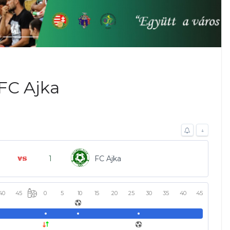
FC Ajka
↓
1
FC Ajka
40
45
0
5
10
15
20
25
30
35
40
45