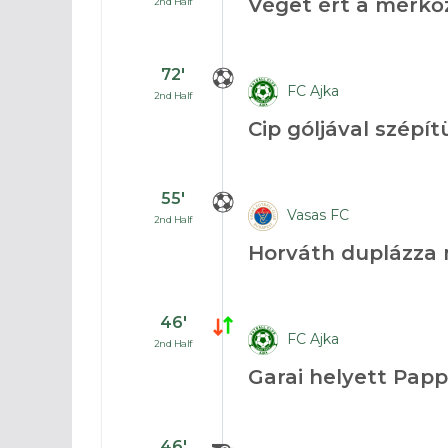
Véget ért a mérkő
2nd Half
72′
FC Ajka
2nd Half
Cip góljával szépí
55′
Vasas FC
2nd Half
Horváth duplázza 
46′
FC Ajka
2nd Half
Garai helyett Pap
46′