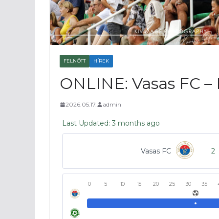
FELNŐTT
HÍREK
ONLINE: Vasas FC – 
2026.05.17.
admin
Last Updated: 3 months ago
Vasas FC
2
0
5
10
15
20
25
30
35