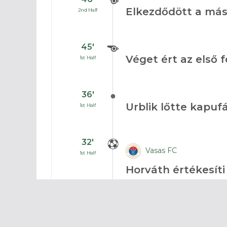
Elkezdődött a más
2nd Half
45′
Véget ért az első f
1st Half
36′
Urblik lőtte kapufá
1st Half
32′
Vasas FC
1st Half
Horváth értékesíti
30′
FC Ajka
1st Half