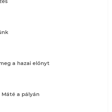
zés
tünk
meg a hazai előnyt
p Máté a pályán