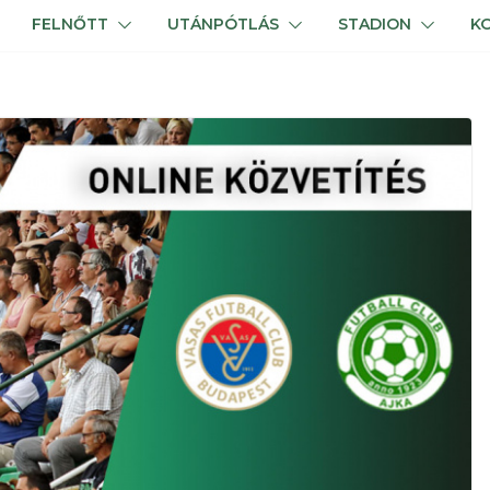
FELNŐTT
UTÁNPÓTLÁS
STADION
K