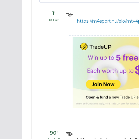
1′
1st Half
https://m4sport.hu/elo/mtv4
90′