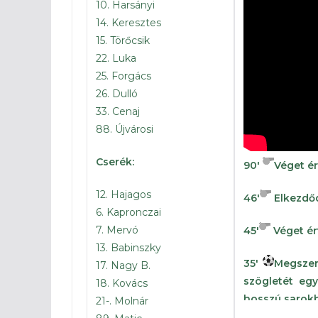
10. Harsányi
14. Keresztes
15. Törőcsik
22. Luka
25. Forgács
26. Dulló
33. Cenaj
88. Újvárosi
Cserék:
90′
Véget ér
12. Hajagos
46′
Elkezdőd
6. Kapronczai
7. Mervó
45′
Véget ért
13. Babinszky
35′
Megszer
17. Nagy B.
szögletét eg
18. Kovács
hosszú sarokb
21-. Molnár