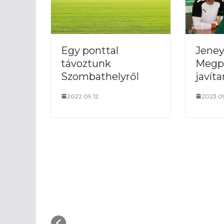
Egy ponttal
Jeney
távoztunk
Megp
Szombathelyről
javíta
2022.09.12.
2023.09