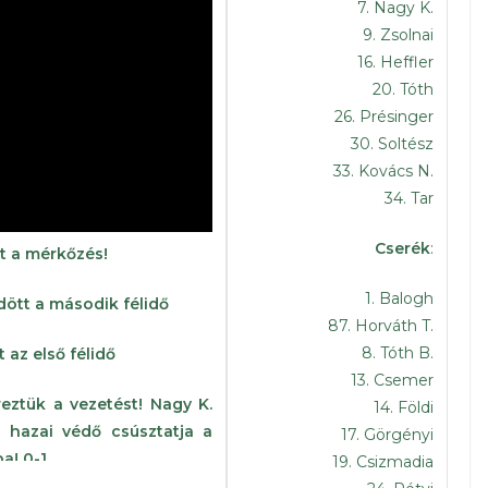
7. Nagy K.
9. Zsolnai
16. Heffler
20. Tóth
26. Présinger
30. Soltész
33. Kovács N.
34. Tar
Cserék
:
t a mérkőzés!
1. Balogh
ött a második félidő
87. Horváth T.
8. Tóth B.
 az első félidő
13. Csemer
eztük a vezetést! Nagy K.
14. Földi
y hazai védő csúsztatja a
17. Görgényi
a! 0-1
19. Csizmadia