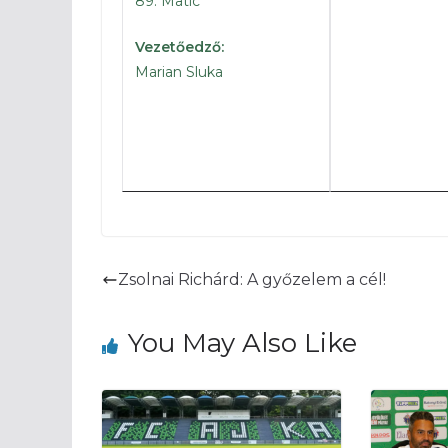
89. Matic
1′
Elkezdődö
Vezetőedző:
– 15′ A csap
Marian Sluka
bemelegítést
– 30′ A miei
hazaik piros-f
– 50′ Megvann
Zsolnai Richárd: A győzelem a cél!
You May Also Like