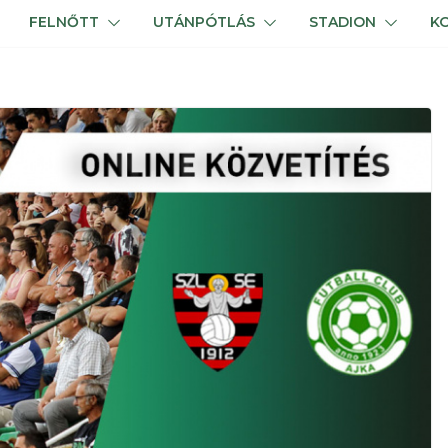
FELNŐTT
UTÁNPÓTLÁS
STADION
K