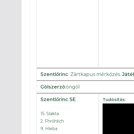
Szentlőrinc
: Zártkapus mérkőzés.
Játé
Gólszerző
:öngól
Szentlőrinc SE
Tudósítás:
15. Slakta
2. Fhrőhlich
9. Hleba