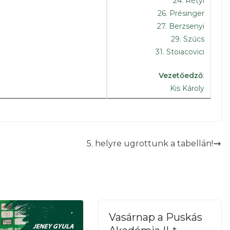
24. Rétyi
tt a mérkőzés
26. Présinger
27. Berzsenyi
atok lassan befejezik a
29. Szűcs
31. Stoiacovici
nk tiszta fehérben, míg a
Vezetőedző
:
eketében lépnek ma pályára
Kis Károly
ak a kezdőcsapatok!
5. helyre ugrottunk a tabellán!
Vasárnap a Puskás