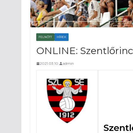
FELNŐTT
HÍREK
ONLINE: Szentlőrinc
2021.03.10.
admin
Szentl