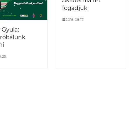
Akadémia II-t
fogadjuk
2018.08.17.
 Gyula:
róbálunk
ni
.25.