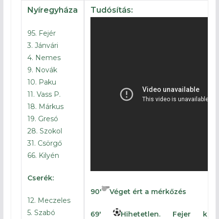
Nyíregyháza
Tudósítás:
95. Fejér
3. Jánvári
4. Nemes
9. Novák
10. Paku
11. Vass P.
18. Márkus
19. Gresó
28. Szokol
31. Csörgő
66. Kilyén
Cserék:
90′
Véget ért a mérkőzés
12. Meczeles
5. Szabó
69′
Hihetetlen. Fejer kirú