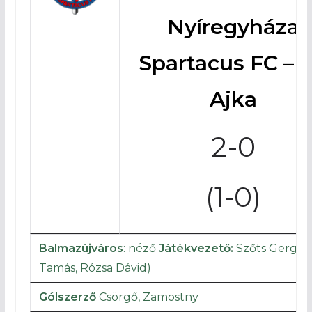
Nyíregyháza
Spartacus FC – 
Ajka
2-0
(1-0)
Balmazújváros
: néző
Játékvezető:
Szőts Gergel
Tamás, Rózsa Dávid)
Gólszerző
Csörgő, Zamostny