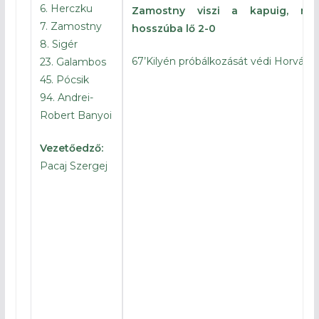
6. Herczku
Zamostny viszi a kapuig, ma
7. Zamostny
hosszúba lő 2-0
8. Sigér
67’Kilyén próbálkozását védi Horváth
23. Galambos
45. Pócsik
66’Lehoczky próbálkozása hal
94. Andrei-
blokkban
Robert Banyoi
50′ Előbb Lehoczky majd Tar hel
Vezetőedző:
maradt ki
Pacaj Szergej
46′
Elkezdődött a második félidő
45′
Véget ért a félidő
31’Gaál lépett ki nagy helyzetbdn, 
kevéssel tévesztett célt
29’A
Semmiből szerzi meg a vez