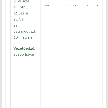
9. Puskás
21’Dragoner próbálkozását védi Varga
11. Tóth D.
12. Szalai
7’Előbb Tóth B. ziccerét védi Hor
25. Gál
majd egy perccel később Lukács hib
29.
ígéretes helyzetben
Szuhodovszki
30. Hatvani
1′
Elkezdődött a mérkőzés
Vezetőedző:
– 15 A csapatok lassan befejez
Szabó István
bemelegítést
– 30’A mieink tiszta fehérben, 
hazaiak tiszta lilában lépnek ma pályár
– 50′ Megvannak a kezdőcsapatok!