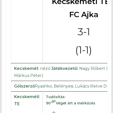
Kecskeméti TE 
FC Ajka
3-1
(1-1)
Kecskemét
: néző
Játékvezető:
Nagy Róbert (Be
Márkus Péter)
Gólszerző
Ryashko, Belényesi, Lukács illetve Dra
Kecskeméti
Tudósítás:
90′
Véget ért a mérkőzés
TE