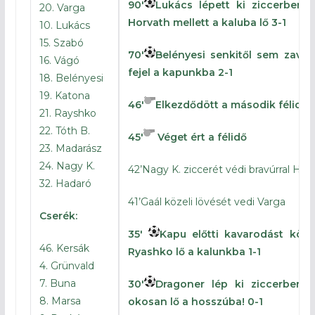
90′
Lukács lépett ki ziccerben,
20. Varga
Horvath mellett a kaluba lő 3-1
10. Lukács
15. Szabó
70′
Belényesi senkitől sem zavar
16. Vágó
fejel a kapunkba 2-1
18. Belényesi
19. Katona
46′
Elkezdődött a második félidő
21. Rayshko
22. Tóth B.
45′
Véget ért a félidő
23. Madarász
24. Nagy K.
42’Nagy K. ziccerét védi bravúrral Hor
32. Hadaró
41’Gaál közeli lövését vedi Varga
Cserék:
35′
Kapu előtti kavarodást köv
46. Kersák
Ryashko lő a kalunkba 1-1
4. Grünvald
7. Buna
30′
Dragoner lép ki ziccerben,
8. Marsa
okosan lő a hosszúba! 0-1