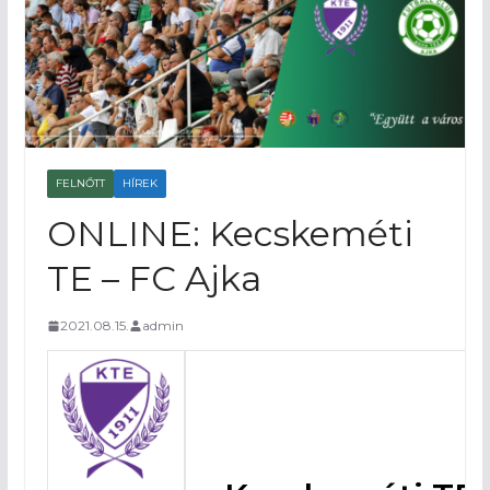
FELNŐTT
HÍREK
ONLINE: Kecskeméti
TE – FC Ajka
2021.08.15.
admin