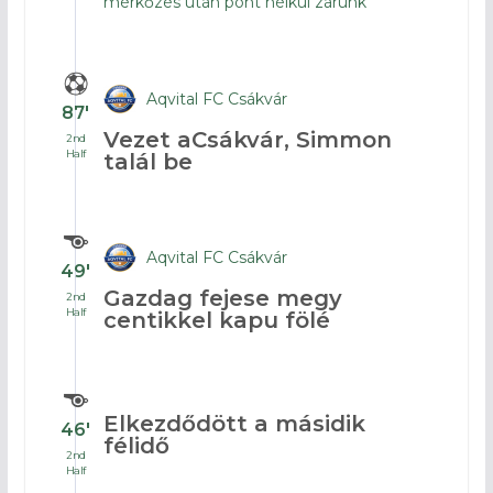
mérkőzés után pont nélkül zárunk
Aqvital FC Csákvár
87′
Vezet aCsákvár, Simmon
2nd
Half
talál be
Aqvital FC Csákvár
49′
Gazdag fejese megy
2nd
Half
centikkel kapu fölé
Elkezdődött a másidik
46′
félidő
2nd
Half