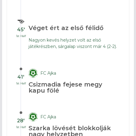
Véget ért az első félidő
45′
1st Half
Nagyon kevés helyzet volt az első
játékrészben, sárgalap viszont már 4 (2-2).
FC Ajka
41′
Csizmadia fejese megy
1st Half
kapu fölé
FC Ajka
28′
Szarka lövését blokkolják
1st Half
nagy helyzetben