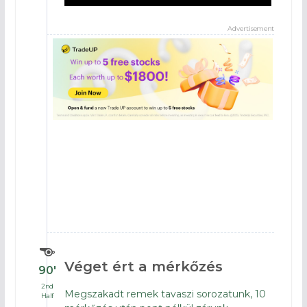
Advertisement
Véget ért a mérkőzés
90′
2nd
Megszakadt remek tavaszi sorozatunk, 10
Half