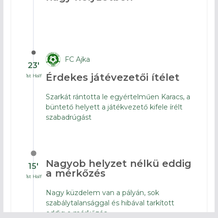
FC Ajka
23′
Érdekes játévezetői ítélet
1st Half
Szarkát rántotta le egyértelműen Karacs, a
büntető helyett a játékvezető kifele írélt
szabadrúgást
Nagyob helyzet nélkü eddig
15′
a mérkőzés
1st Half
Nagy küzdelem van a pályán, sok
szabálytalansággal és hibával tarkított
eddig a mérkőzés