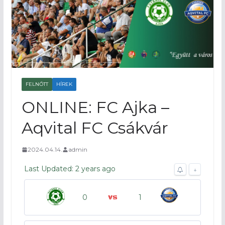
FELNŐTT
HÍREK
ONLINE: FC Ajka –
Aqvital FC Csákvár
2024.04.14.
admin
Last Updated: 2 years ago
↓
0
1