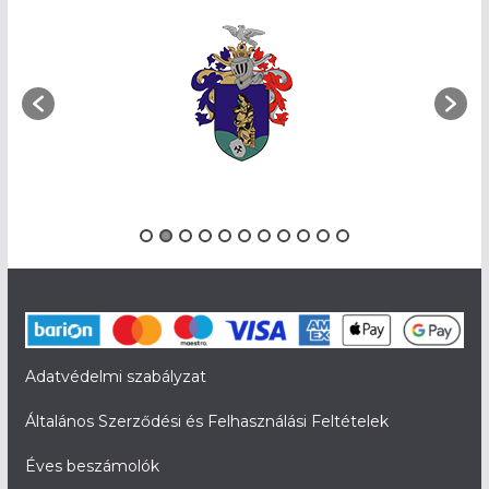
Adatvédelmi szabályzat
Általános Szerződési és Felhasználási Feltételek
Éves beszámolók