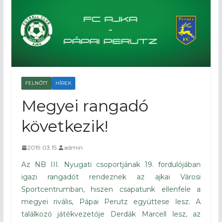
FELNŐTT
HÍREK
Megyei rangadó
következik!
2019.03.15.
admin
Az NB III. Nyugati csoportjának 19. fordulójában
igazi rangadót rendeznek az ajkai Városi
Sportcentrumban, hiszen csapatunk ellenfele a
megyei rivális, Pápai Perutz együttese lesz. A
találkozó játékvezetője Derdák Marcell lesz, az