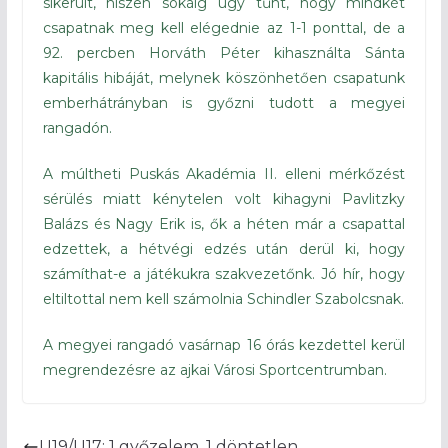
sikerült, hiszen sokáig úgy tűnt, hogy mindkét
csapatnak meg kell elégednie az 1-1 ponttal, de a
92. percben Horváth Péter kihasználta Sánta
kapitális hibáját, melynek köszönhetően csapatunk
emberhátrányban is győzni tudott a megyei
rangadón.
A múltheti Puskás Akadémia II. elleni mérkőzést
sérülés miatt kénytelen volt kihagyni Pavlitzky
Balázs és Nagy Erik is, ők a héten már a csapattal
edzettek, a hétvégi edzés után derül ki, hogy
számíthat-e a játékukra szakvezetőnk. Jó hír, hogy
eltiltottal nem kell számolnia Schindler Szabolcsnak.
A megyei rangadó vasárnap 16 órás kezdettel kerül
megrendezésre az ajkai Városi Sportcentrumban.
U19/U17: 1 győzelem, 1 döntetlen