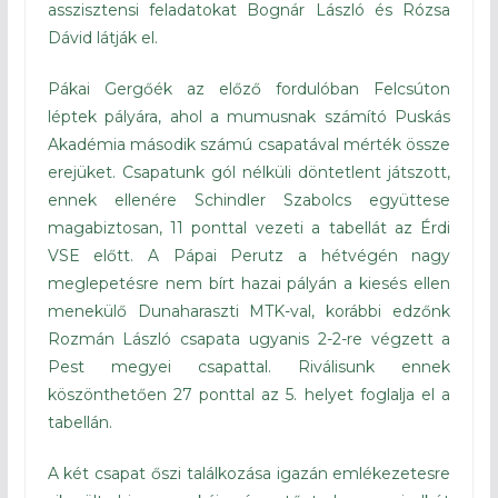
asszisztensi feladatokat Bognár László és Rózsa
Dávid látják el.
Pákai Gergőék az előző fordulóban Felcsúton
léptek pályára, ahol a mumusnak számító Puskás
Akadémia második számú csapatával mérték össze
erejüket. Csapatunk gól nélküli döntetlent játszott,
ennek ellenére Schindler Szabolcs együttese
magabiztosan, 11 ponttal vezeti a tabellát az Érdi
VSE előtt. A Pápai Perutz a hétvégén nagy
meglepetésre nem bírt hazai pályán a kiesés ellen
menekülő Dunaharaszti MTK-val, korábbi edzőnk
Rozmán László csapata ugyanis 2-2-re végzett a
Pest megyei csapattal. Riválisunk ennek
köszönthetően 27 ponttal az 5. helyet foglalja el a
tabellán.
A két csapat őszi találkozása igazán emlékezetesre