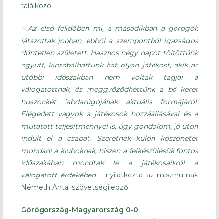
találkozó.
– Az első félidőben mi, a másodikban a görögök
játszottak jobban, ebből a szempontból igazságos
döntetlen született. Hasznos négy napot töltöttünk
együtt, kipróbálhattunk hat olyan játékost, akik az
utóbbi időszakban nem voltak tagjai a
válogatottnak, és meggyőződhettünk a bő keret
huszonkét labdarúgójának aktuális formájáról.
Elégedett vagyok a játékosok hozzáállásával és a
mutatott teljesítménnyel is, úgy gondolom, jó úton
indult el a csapat. Szeretnék külön köszönetet
mondani a kluboknak, hiszen a felkészülésük fontos
időszakában mondtak le a játékosaikról a
válogatott érdekében
– nyilatkozta az mlsz.hu-nak
Németh Antal szövetségi edző.
Görögország-Magyarország 0-0