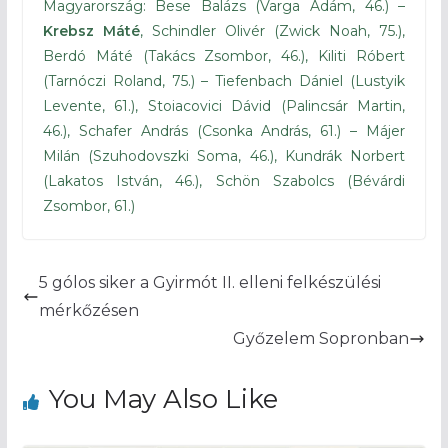
Magyarország: Bese Balázs (Varga Ádám, 46.) –
Krebsz Máté
, Schindler Olivér (Zwick Noah, 75.),
Berdó Máté (Takács Zsombor, 46.), Kiliti Róbert
(Tarnóczi Roland, 75.) – Tiefenbach Dániel (Lustyik
Levente, 61.), Stoiacovici Dávid (Palincsár Martin,
46.), Schafer András (Csonka András, 61.) – Májer
Milán (Szuhodovszki Soma, 46.), Kundrák Norbert
(Lakatos István, 46.), Schön Szabolcs (Bévárdi
Zsombor, 61.)
5 gólos siker a Gyirmót II. elleni felkészülési
mérkőzésen
Győzelem Sopronban
You May Also Like