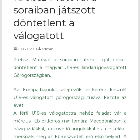
soraiban játszott
döntetlent a
válogatott
2018.02.01.
admin
Krebsz Mátéval a soraiban játszott gól nélküli
döntetlent a magyar U19-es labdarúgóválogatott
Görögországban.
Az Európa-bajnoki selejtezők elitkörére készülő
U19-es válogatott görögországi túrával kezdte az
évet.
A férfi U19-es válogatottra nehéz feladat vár a
márciusi Eb-elitkörös minitornán: Macedóniában a
házigazdákkal, a címvédő angolokkal és a lettekkel
mérkőzik meg az Eb-részvételt érő első helyért. A