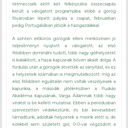
tétmeccsek előtt két felkészülési összecsapás
került a válogatott programjába: előbb a görög
fővárosban lépett pályára a csapat, februárban
pedig Portugáliában játszik a házigazdákkal.
A szintén elitkörös görögök elleni mérkőzésen jó
teljesítményt nyújtott a válogatott, az első
félidőben dominálni tudott, több nagy gólhelyzetet
is kialakított, a hazai kapusnak bőven akadt dolga. A
fordulás után a görögök átvették az irányítást, és ez
a helyzeteik számában is megmutatkozott: míg az
első félidőben egyáltalán nem voltak veszélyesek a
kapunkra, a második játékrészben a Puskás
Akadémia kapusának, Varga Ádámnak több nagy
védést is be kellett mutatnia. Ebben a periódusban
szervezetten védekeztünk, és bár kevesebbet
támadtunk, adódtak helyzetek a mieink előtt is, de
ezekből sem született gól, 0-0-val végződött a