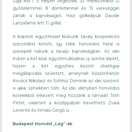
Liga NB I. 5. helyén végeztek, 33 mérkőzésből 12
győzelemmel, 8 döntetlennel és 13 vereséggel
zárták a bajnokságot. Házi gólkirályuk Davide
Lanzafame lett 11 góllal.
A kispesti együttessel klubunk tavaly kooperációs
szerződést kötött, így több honvédos fiatal is
szerepelt nálunk a tavalyi bajnokságban. Az idei
évben a két klub együttműködése új szintre lépett,
hiszen a két együttes között stratégiai
megállapodás született, amelynek köszönhetőn
Kovács Nikolasz és Soltész Dominik az idei szezont
is ajkai színekben tölti. Az idei idényben honvédos
kötelékből érkezett még hozzánk a támadó Tóth
Péter, valamint a középpályán bevethető Zvara
Levente és Irimiás Gergő is.
Budapest Honvéd „Leg”-ek