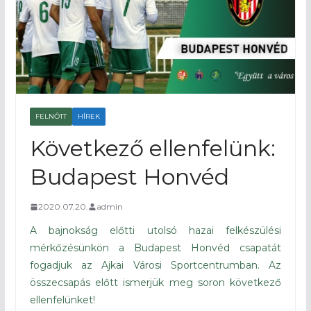
FELNŐTT
HÍREK
Következő ellenfelünk:
Budapest Honvéd
2020.07.20.
admin
A bajnokság előtti utolsó hazai felkészülési
mérkőzésünkön a Budapest Honvéd csapatát
fogadjuk az Ajkai Városi Sportcentrumban. Az
összecsapás előtt ismerjük meg soron következő
ellenfelünket!