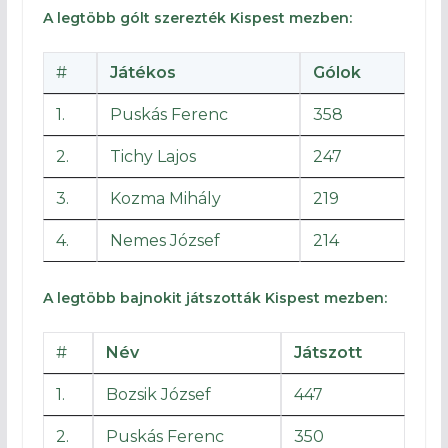
A legtöbb gólt szerezték Kispest mezben:
#
Játékos
Gólok
1.
Puskás Ferenc
358
2.
Tichy Lajos
247
3.
Kozma Mihály
219
4.
Nemes József
214
A legtöbb bajnokit játszották Kispest mezben:
#
Név
Játszott
1.
Bozsik József
447
2.
Puskás Ferenc
350