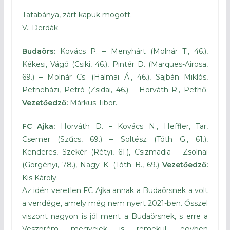
Tatabánya, zárt kapuk mögött.
V.: Derdák.
Budaörs:
Kovács P. – Menyhárt (Molnár T., 46.),
Kékesi, Vágó (Csiki, 46.), Pintér D. (Marques-Airosa,
69.) – Molnár Cs. (Halmai Á., 46.), Sajbán Miklós,
Petneházi, Petró (Zsidai, 46.) – Horváth R., Pethő.
Vezetőedző:
Márkus Tibor.
FC Ajka:
Horváth D. – Kovács N., Heffler, Tar,
Csemer (Szűcs, 69.) – Soltész (Tóth G., 61.),
Kenderes, Szekér (Rétyi, 61.), Csizmadia – Zsolnai
(Görgényi, 78.), Nagy K. (Tóth B., 69.)
Vezetőedző:
Kis Károly.
Az idén veretlen FC Ajka annak a Budaörsnek a volt
a vendége, amely még nem nyert 2021-ben. Ősszel
viszont nagyon is jól ment a Budaörsnek, s erre a
Veszprém megyeiek is remekül, egyben