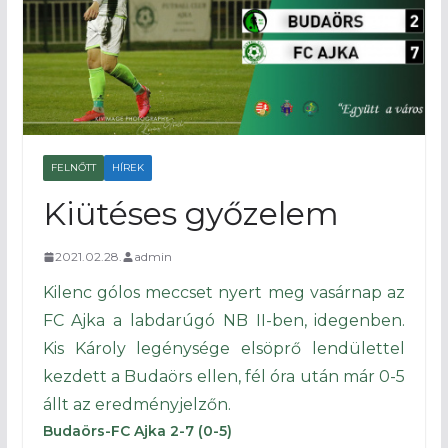
FELNŐTT
HÍREK
Kiütéses győzelem
2021.02.28.
admin
Kilenc gólos meccset nyert meg vasárnap az
FC Ajka a labdarúgó NB II-ben, idegenben.
Kis Károly legénysége elsöprő lendülettel
kezdett a Budaörs ellen, fél óra után már 0-5
állt az eredményjelzőn.
Budaörs-FC Ajka 2-7 (0-5)