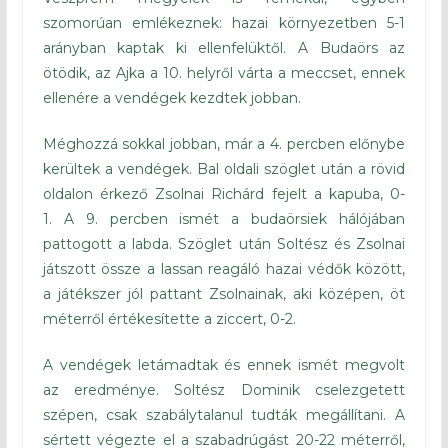
szomorúan emlékeznek: hazai környezetben 5-1
arányban kaptak ki ellenfelüktől. A Budaörs az
ötödik, az Ajka a 10. helyről várta a meccset, ennek
ellenére a vendégek kezdtek jobban.
Méghozzá sokkal jobban, már a 4. percben előnybe
kerültek a vendégek. Bal oldali szöglet után a rövid
oldalon érkező Zsolnai Richárd fejelt a kapuba, 0-
1. A 9. percben ismét a budaörsiek hálójában
pattogott a labda. Szöglet után Soltész és Zsolnai
játszott össze a lassan reagáló hazai védők között,
a játékszer jól pattant Zsolnainak, aki középen, öt
méterről értékesítette a ziccert, 0-2.
A vendégek letámadtak és ennek ismét megvolt
az eredménye. Soltész Dominik cselezgetett
szépen, csak szabálytalanul tudták megállítani. A
sértett végezte el a szabadrúgást 20-22 méterről,