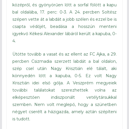
középről, és gyönyörűen lőtt a sorfal fölött a kapu
bal oldalába, 17. perc: 0-3. A 24. percben Soltész
szépen vette át a labdát a jobb szélen és ezzel be is
csapta védőjét, beadása a hosszún menteni
igyekvő Kékesi Alexander lábáról került a kapuba, 0-
4.
Ütötte tovább a vasat és az ellent az FC Ajka, a 29.
percben Csizmadia szerzett labdát a bal oldalon,
szép csel után Nagy Krisztián elé tálalt, aki
könnyedén lőtt a kapuba, 0-5. Ez volt Nagy
Krisztián idei első gólja. A Veszprém megyeiek
további találatokat szerezhettek volna az
elképesztően indiszponált vetélytársukkal
szemben. Nem volt meglepő, hogy a szünetben
négyet cserélt a házigazda, amely aztán szépíteni
is tudott.