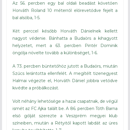
Az 56. percben egy bal oldali beadást követően
Horváth Roland 10 méterről előrevetődve fejelt a
bal alsóba, 1-5.
Két perccel később Horváth Dánielnek kellett
nagyot védenie. Bánhatta a Budaörs a kihagyott
helyzetet, mert a 63. percben Pintér Dominik
öngólja növelte tovább a különbséget, 1-6.
A 73. percben büntetőhöz jutott a Budaörs, miután
Szűcs lerántotta ellenfelét. A megítélt tizenegyest
Halmai végezte el, Horváth Dániel jobbra vetődve
kivédte a próbálkozást.
Volt néhány lehetősége a hazai csapatnak, de végül
ismét az FC Ajka talált be. A 86. percben Tóth Barna
első gólját szerezte a Veszprém megyei klub
színeiben, miután a Rétyitől kapott labdát az üres