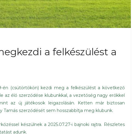
egkezdi a felkészülést a
9-én (csütörtökön) kezdi meg a felkészülést a következő
 le az élő szerződése klubunkkal, a vezetőség nagy erőkkel
int az új játékosok leigazolásán. Ketten már biztosan
thy Tamás szerződését sem hosszabbítja meg klubunk.
őzéssel készülnek a 2025.07.27-i bajnoki rajtra. Részletes
tatást adunk.