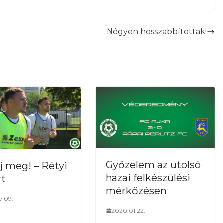
Négyen hosszabbítottak!
Győzelem az utolsó
j meg! – Rétyi
hazai felkészülési
rt
mérkőzésen
7.09.
2020.01.22.