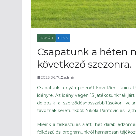
FELNŐTT
HÍREK
Csapatunk a héten m
következő szezonra.
2025.06.17.
admin
Csapatunk a nyári pihenőt követően június 1
idényre. Az idény végén 13 játékosunknak járt
dolgozik a szerződéshosszabbításokon valam
távoznak keretünkből: Nikola Pantovic és Taj
Mieink a felkészülés alatt hét darab edzőmérk
felkészülési programunkról hamarosan tájékoz