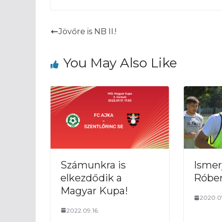
Jövőre is NB II.!
You May Also Like
Számunkra is
Ismer
elkezdődik a
Róbe
Magyar Kupa!
2020.0
2022.09.16.