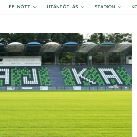
FELNŐTT
UTÁNPÓTLÁS
STADION
K