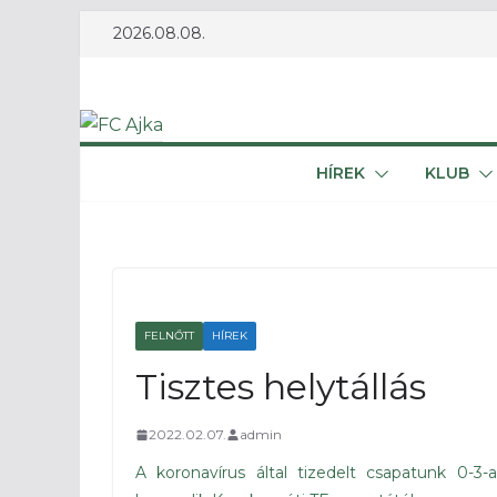
Skip
2026.08.08.
to
content
HÍREK
KLUB
FELNŐTT
HÍREK
Tisztes helytállás
2022.02.07.
admin
A koronavírus által tizedelt csapatunk 0-3