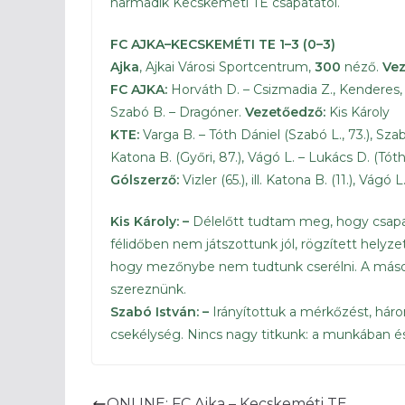
harmadik Kecskeméti TE csapatától.
FC AJKA–KECSKEMÉTI TE 1
–3 (0
–3)
Ajka
, Ajkai Városi Sportcentrum,
300
néző.
Vez
FC AJKA:
Horváth D. – Csizmadia Z., Kenderes, 
Szabó B. – Dragóner.
Vezetőedző:
Kis Károly
KTE:
Varga B. – Tóth Dániel (Szabó L., 73.), Szab
Katona B. (Győri, 87.), Vágó L. – Lukács D. (Tót
Gólszerző:
Vizler (65.), ill. Katona B. (11.), Vágó L
Kis Károly: –
Délelőtt tudtam meg, hogy csapat
félidőben nem játszottunk jól, rögzített hely
hogy mezőnybe nem tudtunk cserélni. A második 
szereznünk.
Szabó István: –
Irányítottuk a mérkőzést, hár
csekélység. Nincs nagy titkunk: a munkában é
ONLINE: FC Ajka – Kecskeméti TE