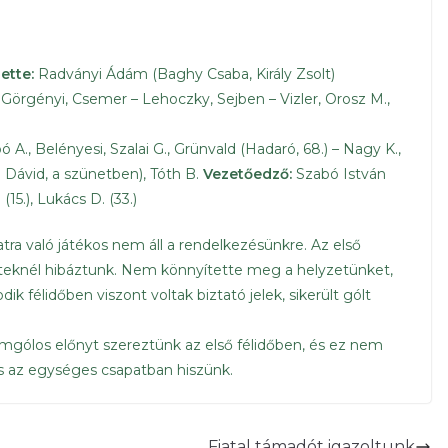
ette:
Radványi Ádám (Baghy Csaba, Király Zsolt)
Görgényi, Csemer – Lehoczky, Sejben – Vizler, Orosz M.,
ó A., Belényesi, Szalai G., Grünvald (Hadaró, 68.) – Nagy K.,
h Dávid, a szünetben), Tóth B.
Vezetőedző:
Szabó István
. (15.), Lukács D. (33.)
ra való játékos nem áll a rendelkezésünkre. Az első
zeteknél hibáztunk. Nem könnyítette meg a helyzetünket,
félidőben viszont voltak biztató jelek, sikerült gólt
omgólos előnyt szereztünk az első félidőben, és ez nem
s az egységes csapatban hiszünk.
Fiatal támadót igazoltunk