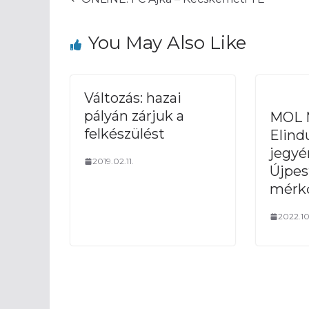
You May Also Like
Változás: hazai
pályán zárjuk a
MOL 
felkészülést
Elindu
jegyé
2019.02.11.
Újpes
mérkő
2022.10.