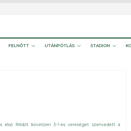
FELNŐTT
UTÁNPÓTLÁS
STADION
K
-as első félidőt követően 3-1-es vereséget szenvedett a