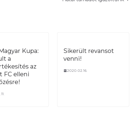
Magyar Kupa:
Sikerült revansot
lt a
venni!
rtékesítés az
2020.02.16.
t FC elleni
zésre!
11.