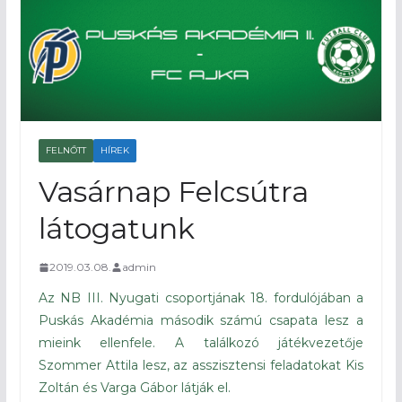
FELNŐTT
HÍREK
Vasárnap Felcsútra
látogatunk
2019.03.08.
admin
Az NB III. Nyugati csoportjának 18. fordulójában a
Puskás Akadémia második számú csapata lesz a
mieink ellenfele. A találkozó játékvezetője
Szommer Attila lesz, az asszisztensi feladatokat Kis
Zoltán és Varga Gábor látják el.