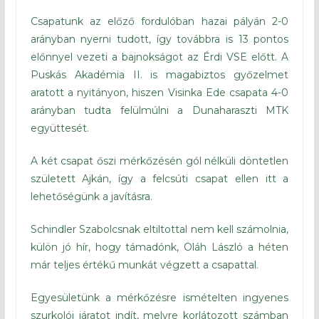
Csapatunk az előző fordulóban hazai pályán 2-0
arányban nyerni tudott, így továbbra is 13 pontos
előnnyel vezeti a bajnokságot az Érdi VSE előtt. A
Puskás Akadémia II. is magabiztos győzelmet
aratott a nyitányon, hiszen Visinka Ede csapata 4-0
arányban tudta felülmúlni a Dunaharaszti MTK
együttesét.
A két csapat őszi mérkőzésén gól nélküli döntetlen
született Ajkán, így a felcsúti csapat ellen itt a
lehetőségünk a javításra.
Schindler Szabolcsnak eltiltottal nem kell számolnia,
külön jó hír, hogy támadónk, Oláh László a héten
már teljes értékű munkát végzett a csapattal.
Egyesületünk a mérkőzésre ismételten ingyenes
szurkolói járatot indít, melyre korlátozott számban