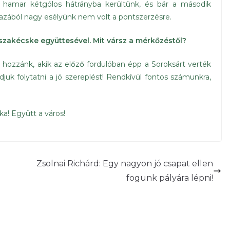
 hamar kétgólos hátrányba kerültünk, és bár a második
gazából nagy esélyünk nem volt a pontszerzésre.
zakécske együttesével. Mit vársz a mérkőzéstől?
 hozzánk, akik az előző fordulóban épp a Soroksárt verték
k folytatni a jó szereplést! Rendkívül fontos számunkra,
ka! Együtt a város!
Zsolnai Richárd: Egy nagyon jó csapat ellen
fogunk pályára lépni!