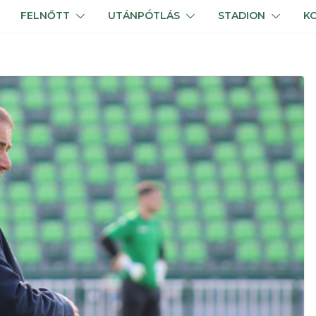
FELNŐTT
UTÁNPÓTLÁS
STADION
K