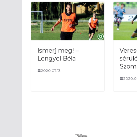
Ismerj meg! –
Veres
Lengyel Béla
sérül
Szom
2020.07.13.
2020.0