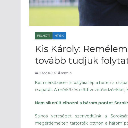
FELNŐTT
HÍREK
Kis Károly: Remélem
tovább tudjuk folytat
2022.10.07.
admin
Két mérkőzésen is pályára lép a héten a csapa
csapatát. A mérkőzés előtt vezetőedzőnkkel, Ki
Nem sikerült elhozni a három pontot Sorok
Sajnos vereséget szenvedtünk a Soroksá
megérdemelten tartották otthon a három po