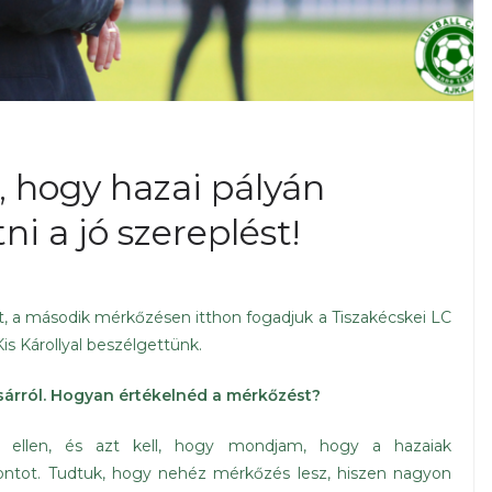
, hogy hazai pályán
ni a jó szereplést!
t, a második mérkőzésen itthon fogadjuk a Tiszakécskei LC
s Károllyal beszélgettünk.
sárról. Hogyan értékelnéd a mérkőzést?
r ellen, és azt kell, hogy mondjam, hogy a hazaiak
ntot. Tudtuk, hogy nehéz mérkőzés lesz, hiszen nagyon