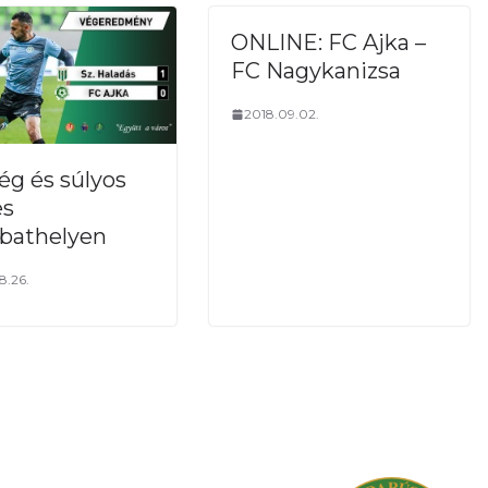
ONLINE: FC Ajka –
FC Nagykanizsa
2018.09.02.
ég és súlyos
és
bathelyen
8.26.