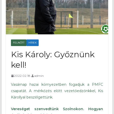
FELNŐTT
HÍREK
Kis Károly: Győznünk
kell!
2022.02.18.
admin
Vasárnap hazai környezetben fogadjuk a PMFC
csapatát. A mérkőzés előtt vezetőedzőnkkel, Kis
Károllyal beszélgettünk.
Vereséget szenvedtünk Szolnokon. Hogyan