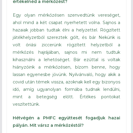
értékelnéd a mérkőzést?
Egy olyan mérkőzésen szenvedtünk vereséget,
ahol mind a két csapat nyerhetett volna. Sajnos a
hazaiak jobban tudtak élni a helyzettel. Rögzített
játékhelyzetből szereztek gólt, és bár Nekünk is
volt óriási ziccerünk rögzített helyzetből a
mérkőzés hajrájában, sajnos mi nem tudtuk
kihasználni a lehetőséget. Bár ezúttal is voltak
hiányzóink a mérkőzésen, bízom benne, hogy
lassan egyenesbe jövünk. Nyilvánvaló, hogy akik a
covid után térnek vissza, azoknak kell egy bizonyos
idő, amíg ugyanolyan formába tudnak lendülni,
mint a betegség előtt. Értékes pontokat
veszítettünk.
Hétvégén a PMFC együttesét fogadjuk hazai
pályán. Mit vársz a mérkőzéstől?