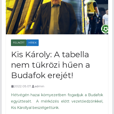
FELNŐTT
HÍREK
Kis Károly: A tabella
nem tükrözi hűen a
Budafok erejét!
2022.05.07.
admin
Hétvégén hazai környezetben fogadjuk a Budafok
együttesét. A mérkőzés előtt vezetőedzőnkkel,
Kis Károllyal beszélgettünk.