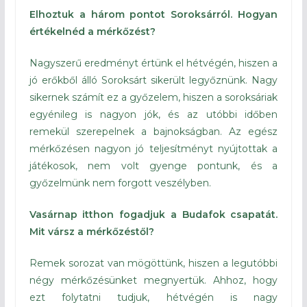
Elhoztuk a három pontot Soroksárról. Hogyan
értékelnéd a mérkőzést?
Nagyszerű eredményt értünk el hétvégén, hiszen a
jó erőkből álló Soroksárt sikerült legyőznünk. Nagy
sikernek számít ez a győzelem, hiszen a soroksáriak
egyénileg is nagyon jók, és az utóbbi időben
remekül szerepelnek a bajnokságban. Az egész
mérkőzésen nagyon jó teljesítményt nyújtottak a
játékosok, nem volt gyenge pontunk, és a
győzelmünk nem forgott veszélyben.
Vasárnap itthon fogadjuk a Budafok csapatát.
Mit vársz a mérkőzéstől?
Remek sorozat van mögöttünk, hiszen a legutóbbi
négy mérkőzésünket megnyertük. Ahhoz, hogy
ezt folytatni tudjuk, hétvégén is nagy