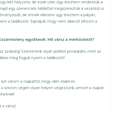
lt egy-két helyzete, de ezek után úgy éreztem rendeztük a
majd egy szerencsés találattal megszereztük a vezetést is.
 érvényesült, de ennek ellenére úgy éreztem a pályán,
i a találkozót. Sajnáljuk, hogy nem sikerült elhozni a
Kozármisleny együttesét.
Mit vársz a mérkőzéstől?
esz szükség! Szeretnénk olyan játékot produkálni, mint az
akkor meg fogjuk nyerni a találkozót!
y azt várom a csapattól, hogy idén stabil és
s a szezon végén olyan helyen végezzünk, amivel a csapat
lehetnek!
 a város!