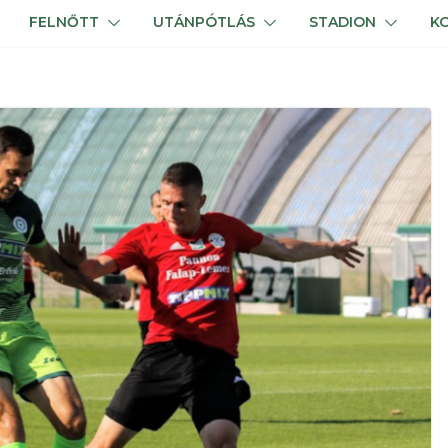
FELNŐTT
UTÁNPÓTLÁS
STADION
K