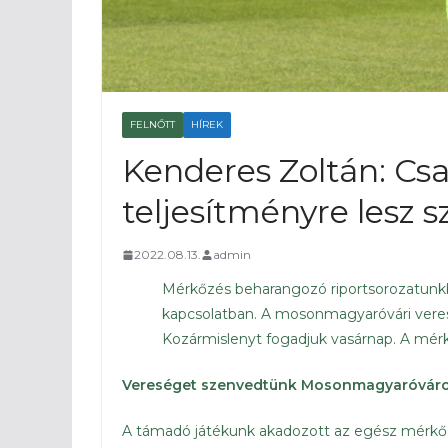
FELNŐTT
HÍREK
Kenderes Zoltán: Csa
teljesítményre lesz s
2022.08.13.
admin
Mérkőzés beharangozó riportsorozatunkb
kapcsolatban. A mosonmagyaróvári veresé
Kozármislenyt fogadjuk vasárnap. A mérk
Vereséget szenvedtünk Mosonmagyaróváron
A támadó játékunk akadozott az egész mérkőzé