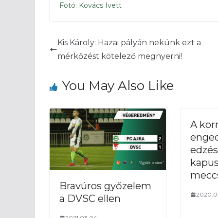
Fotó: Kovács Ivett
Kis Károly: Hazai pályán nekünk ezt a
mérkőzést kötelező megnyerni!
You May Also Like
A ko
enged
edzés
kapu
mecc
Bravúros győzelem
2020.0
a DVSC ellen
2021.03.04.