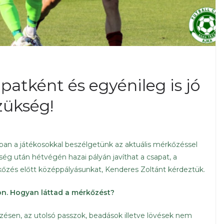
patként és egyénileg is jó
zükség!
an a játékosokkal beszélgetünk az aktuális mérkőzéssel
g után hétvégén hazai pályán javíthat a csapat, a
őzés előtt középpályásunkat, Kenderes Zoltánt kérdeztük.
. Hogyan láttad a mérkőzést?
sen, az utolsó passzok, beadások illetve lövések nem