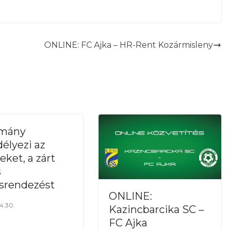
ONLINE: FC Ajka – HR-Rent Kozármisleny
rmány
élyezi az
eket, a zárt
s
srendezést
ONLINE:
4.30.
Kazincbarcika SC –
FC Ajka