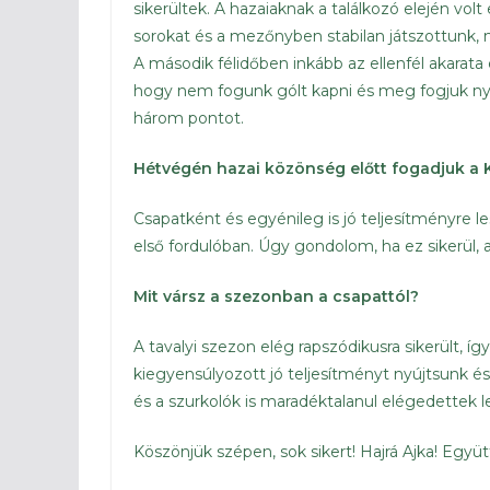
sikerültek. A hazaiaknak a találkozó elején vo
sorokat és a mezőnyben stabilan játszottunk, 
A második félidőben inkább az ellenfél akarata
hogy nem fogunk gólt kapni és meg fogjuk nyern
három pontot.
Hétvégén hazai közönség előtt fogadjuk a 
Csapatként és egyénileg is jó teljesítményre l
első fordulóban. Úgy gondolom, ha ez sikerül, 
Mit vársz a szezonban a csapattól?
A tavalyi szezon elég rapszódikusra sikerült, íg
kiegyensúlyozott jó teljesítményt nyújtsunk é
és a szurkolók is maradéktalanul elégedettek 
Köszönjük szépen, sok sikert! Hajrá Ajka! Együtt