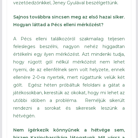
vezetőedzőnkkel, Jeney Gyulával beszélgettünk.
Sajnos továbbra sincsen meg az első hazai siker.
Hogyan láttad a Pécs elleni mérkőzést?
A Pécs elleni találkozóról szakmailag teljesen
felesleges beszélni, nagyon nehéz higgadtan
értékelni egy ilyen mérkőzést. Azt mindenki tudja,
hogy rúgott gól nélkül mérkőzést nem lehet
nyerni, de az ellenfélnek sem volt helyzete, ennek
ellenére 2-0-ra nyertek, mert rúgattunk velük két
gólt. Egész héten próbáltuk feloldani a gátat a
játékosokban, kerestük az okokat, hogy mi lehet az
utóbbi időben a probléma. Reméljük sikerült
rendezni a sorokat és sikeresek leszünk a
hétvégén.
Nem ígérkezik könnyűnek a hétvége sem,
hiszen Kazincbarcikára látogatunk. Mit vársz a