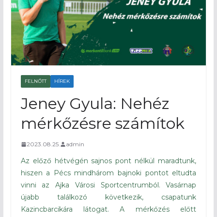
FELNŐTT
HÍREK
Jeney Gyula: Nehéz
mérkőzésre számítok
2023.08.25.
admin
Az előző hétvégén sajnos pont nélkül maradtunk,
hiszen a Pécs mindhárom bajnoki pontot eltudta
vinni az Ajka Városi Sportcentrumból. Vasárnap
újabb találkozó következik, csapatunk
Kazincbarcikára látogat. A mérkőzés előtt