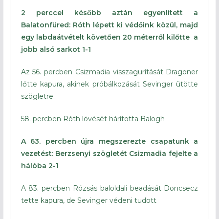
2 perccel később aztán egyenlített a
Balatonfüred: Róth lépett ki védőink közül, majd
egy labdaátvételt követően 20 méterről kilőtte a
jobb alsó sarkot 1-1
Az 56. percben Csizmadia visszagurítását Dragoner
lőtte kapura, akinek próbálkozását Sevinger ütötte
szögletre.
58. percben Róth lövését hárította Balogh
A 63. percben újra megszerezte csapatunk a
vezetést: Berzsenyi szögletét Csizmadia fejelte a
hálóba 2-1
A 83. percben Rózsás baloldali beadását Doncsecz
tette kapura, de Sevinger védeni tudott