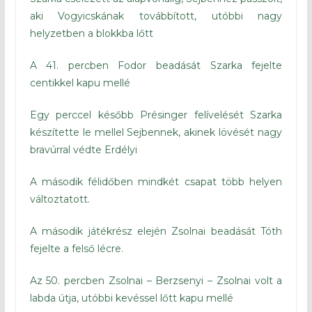
aki Vogyicskának továbbított, utóbbi nagy
helyzetben a blokkba lőtt
A 41. percben Fodor beadását Szarka fejelte
centikkel kapu mellé
Egy perccel később Présinger felívelését Szarka
készítette le mellel Sejbennek, akinek lövését nagy
bravúrral védte Erdélyi
A második félidőben mindkét csapat több helyen
változtatott.
A második játékrész elején Zsolnai beadását Tóth
fejelte a felső lécre.
Az 50. percben Zsolnai – Berzsenyi – Zsolnai volt a
labda útja, utóbbi kevéssel lőtt kapu mellé