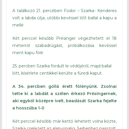
A találkozó 21. percében Fodor – Szarka- Kenderes
volt a labda útja, utóbbi kevéssel lőtt ballal a kapu a
mellé
Két perccel később Présinger végezhetett el 18
méterről szabadrúgást, próbálkozása kevéssel
ment kapu fölé
25. percben Szarka fordult le védőjéről, majd ballal
lőtt, kísérlete centikkel kerülte a füredi kaput.
A 34. percben góllá érett fölényünk. Zsolnai
tette ki a labdát a szélen érkező Présingernek,
aki egyből középre ívelt, beadását Szarka fejelte
a hosszúba 1-0
Két perccel később már kettő lehetett volna közte,
Szarka cselezett az alapvonalig, Sejbenhez passzolt,