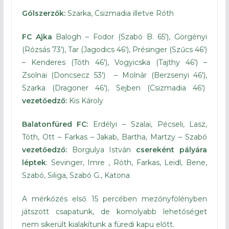
Gólszerzők:
Szarka, Csizmadia illetve Róth
FC Ajka
Balogh – Fodor (Szabó B. 65′), Görgényi
(Rózsás 73′), Tar (Jagodics 46′), Présinger (Szűcs 46′)
– Kenderes (Tóth 46′), Vogyicska (Tajthy 46′) –
Zsolnai (Doncsecz 53′) – Molnár (Berzsenyi 46′),
Szarka (Dragoner 46′), Sejben (Csizmadia 46′)
vezetőedző:
Kis Károly
Balatonfüred FC:
Erdélyi – Szalai, Pécseli, Lasz,
Tóth, Ott – Farkas – Jakab, Bartha, Martzy – Szabó
vezetőedző:
Borgulya István
csereként pályára
léptek
: Sevinger, Imre , Róth, Farkas, Leidl, Bene,
Szabó, Siliga, Szabó G., Katona
A mérkőzés első 15 percében mezőnyfölényben
játszott csapatunk, de komolyabb lehetőséget
nem sikerült kialakítunk a füredi kapu előtt.