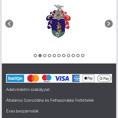
Adatvédelmi szabályzat
Általános Szerződési és Felhasználási Feltételek
Éves beszámolók