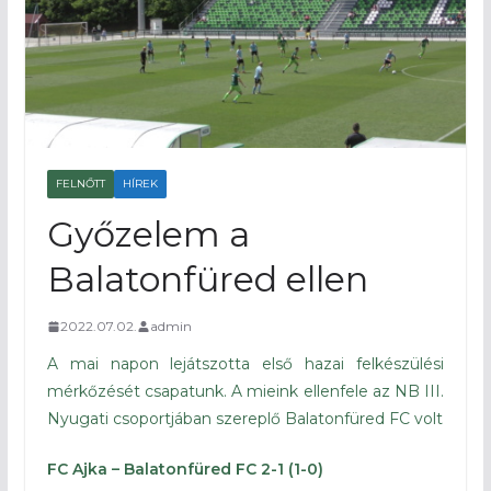
FELNŐTT
HÍREK
Győzelem a
Balatonfüred ellen
2022.07.02.
admin
A mai napon lejátszotta első hazai felkészülési
mérkőzését csapatunk. A mieink ellenfele az NB III.
Nyugati csoportjában szereplő Balatonfüred FC volt
FC Ajka – Balatonfüred FC 2-1 (1-0)