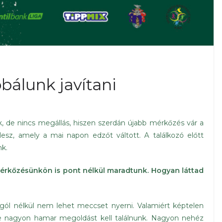
bálunk javítani
k, de nincs megállás, hiszen szerdán újabb mérkőzés vár a
lesz, amely a mai napon edzőt váltott. A találkozó előtt
nk.
érkőzésünkön is pont nélkül maradtunk. Hogyan láttad
 gól nélkül nem lehet meccset nyerni. Valamiért képtelen
rre nagyon hamar megoldást kell találnunk. Nagyon nehéz