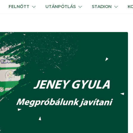
FELNŐTT
UTÁNPÓTLÁS
STADION
K