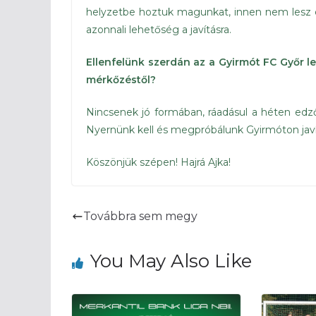
helyzetbe hoztuk magunkat, innen nem lesz egy
azonnali lehetőség a javításra.
Ellenfelünk szerdán az a Gyirmót FC Győr le
mérkőzéstől?
Nincsenek jó formában, ráadásul a héten edzőt
Nyernünk kell és megpróbálunk Gyirmóton javí
Köszönjük szépen! Hajrá Ajka!
Továbbra sem megy
You May Also Like