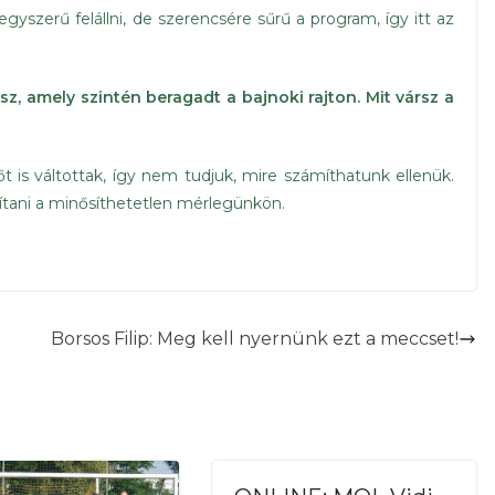
szerű felállni, de szerencsére sűrű a program, így itt az
sz, amely szintén beragadt a bajnoki rajton. Mit vársz a
 is váltottak, így nem tudjuk, mire számíthatunk ellenük.
tani a minősíthetetlen mérlegünkön.
Borsos Filip: Meg kell nyernünk ezt a meccset!