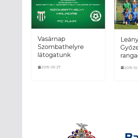
Vasárnap
Leány
Szombathelyre
Győz
látogatunk
rang
2019.09.27.
2019.10