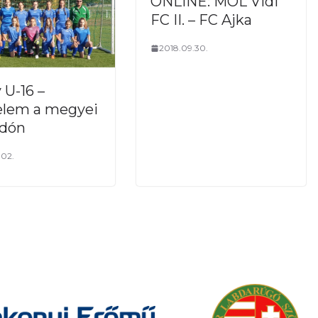
ONLINE: MOL Vidi
FC II. – FC Ajka
2018.09.30.
 U-16 –
elem a megyei
adón
.02.