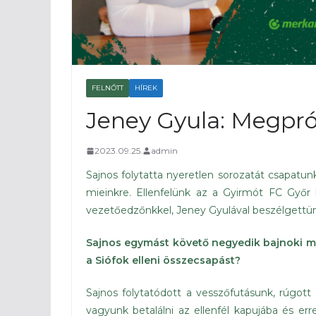
FELNŐTT
HÍREK
Jeney Gyula: Megpró
2023.09.25.
admin
Sajnos folytatta nyeretlen sorozatát csapatun
mieinkre. Ellenfelünk az a Gyirmót FC Győr 
vezetőedzőnkkel, Jeney Gyulával beszélgettü
Sajnos egymást követő negyedik bajnoki m
a Siófok elleni összecsapást?
Sajnos folytatódott a vesszőfutásunk, rúgott
vagyunk betalálni az ellenfél kapujába és e