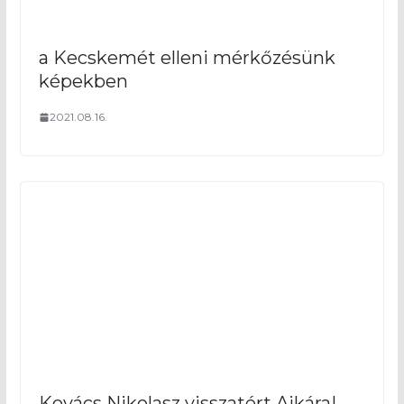
a Kecskemét elleni mérkőzésünk
képekben
2021.08.16.
Kovács Nikolasz visszatért Ajkára!