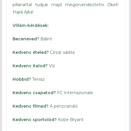
pillanattal tudjuk majd megörvendeztetni Őket!
Hajrá Ajka!
Villám-kérdések:
Beceneved?
Bálint
Kedvenc ételed?
Cézár saláta
Kedvenc italod?
Víz
Hobbid?
Tenisz
Kedvenc csapatod?
FC Internazionale
Kedvenc filmed?
A pénzcsináló
Kedvenc sportolód?
Kobe Bryant