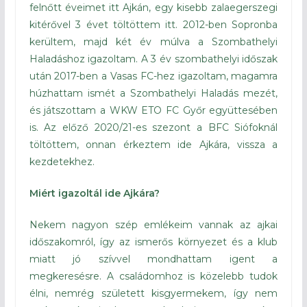
felnőtt éveimet itt Ajkán, egy kisebb zalaegerszegi
kitérővel 3 évet töltöttem itt. 2012-ben Sopronba
kerültem, majd két év múlva a Szombathelyi
Haladáshoz igazoltam. A 3 év szombathelyi időszak
után 2017-ben a Vasas FC-hez igazoltam, magamra
húzhattam ismét a Szombathelyi Haladás mezét,
és játszottam a WKW ETO FC Győr együttesében
is. Az előző 2020/21-es szezont a BFC Siófoknál
töltöttem, onnan érkeztem ide Ajkára, vissza a
kezdetekhez.
Miért igazoltál ide Ajkára?
Nekem nagyon szép emlékeim vannak az ajkai
időszakomról, így az ismerős környezet és a klub
miatt jó szívvel mondhattam igent a
megkeresésre. A családomhoz is közelebb tudok
élni, nemrég született kisgyermekem, így nem