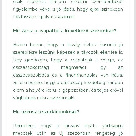
csak szakmai, hanem érzelmi szempontokat
figyelembe véve is jó lépés, hogy ajkai színekben
folytassam a pályafutásomat.
Mit vársz a csapattól a következő szezonban?
Bízom benne, hogy a tavalyi évhez hasonló jó
szereplésre leszünk képesek a távozók ellenére is.
Úgy gondolom, hogy a csapatnak a magja, az
összeszokottság megmaradt, így az
összecsiszolódás és a finomhangolás van hátra.
Bízom benne, hogy a bajnokság kezdetéig minden
elem a helyére kerül a gépezetben, és teljes erővel
vághatunk neki a szezonnak!
Mit üzensz a szurkolóinknak?
Remélem, hogy a járvány miatti zártkapus
meccsek után az új szezonban rengeteg jó