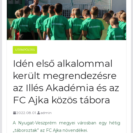
UTÁNPÓLTÁS
Idén első alkalommal
került megrendezésre
az Illés Akadémia és az
FC Ajka közös tábora
2022.08.01.
admin
A Nyugat-Veszprém megyei városban egy hétig
„táboroztak” az FC Ajka növendékei.