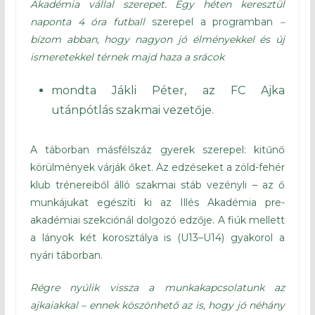
Akadémia vállal szerepet. Egy héten keresztül
naponta 4 óra futball
szerepel a programban
–
bízom abban, hogy nagyon jó élményekkel és új
ismeretekkel térnek majd haza a srácok
mondta Jákli Péter, az FC Ajka
utánpótlás szakmai vezetője.
A táborban másfélszáz gyerek szerepel: kitűnő
körülmények várják őket. Az edzéseket a zöld-fehér
klub trénereiből álló szakmai stáb vezényli – az ő
munkájukat egészíti ki az Illés Akadémia pre-
akadémiai szekciónál dolgozó edzője. A fiúk mellett
a lányok két korosztálya is (U13–U14) gyakorol a
nyári táborban.
Régre nyúlik vissza a munkakapcsolatunk az
ajkaiakkal – ennek köszönhető az is, hogy jó néhány