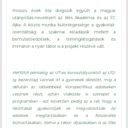
Hosszú évek óta dolgozik együtt a magyar
utánpótlás-nevelésért az Illés Akadémia és az FC
Ajka. A közös munka különlegessége a gyakorlat-
orientáltság: a szakmai előadások mellett a
bemutatóedzések, a tréninglátogatások és
immáron a nyári tábor is a projekt részévé vált.
Hétfőtől péntekig az U7-es korosztályunktól az U12-
ig bezárólag vannak itt a gyerekek délelőtt, míg a
délután az idősebbeké. Korspecifikus edzéseken
vesznek részt, aztán videózás is szerepel a
programban – ezt követően pedig az a cél, hogy a
látottakat gyakorolják és megvalósítsák. Az
edzések megtartásában és a felszerelés
biztosításában, illetve a tábor díjazásában is az Illés