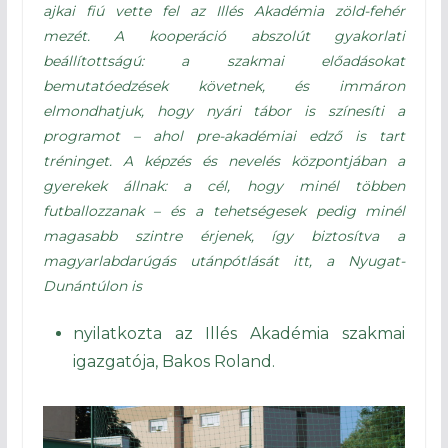
ajkai fiú vette fel az Illés Akadémia zöld-fehér
mezét. A kooperáció abszolút gyakorlati
beállítottságú: a szakmai előadásokat
bemutatóedzések követnek, és immáron
elmondhatjuk, hogy nyári tábor is színesíti a
programot – ahol pre-akadémiai edző is tart
tréninget. A képzés és nevelés központjában a
gyerekek állnak: a cél, hogy minél többen
futballozzanak – és a tehetségesek pedig minél
magasabb szintre érjenek, így biztosítva a
magyarlabdarúgás utánpótlását itt, a Nyugat-
Dunántúlon is
nyilatkozta az Illés Akadémia szakmai
igazgatója, Bakos Roland.