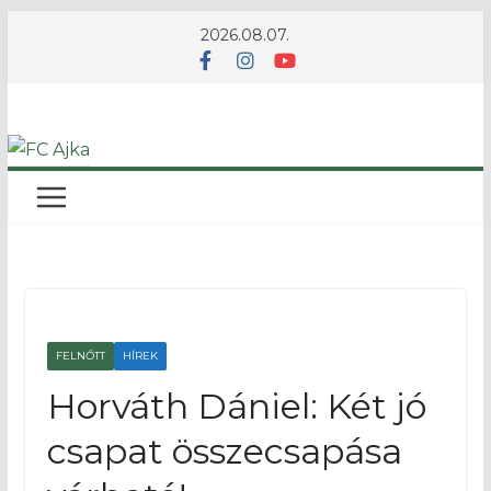
Skip
2026.08.07.
to
content
FELNŐTT
HÍREK
Horváth Dániel: Két jó
csapat összecsapása