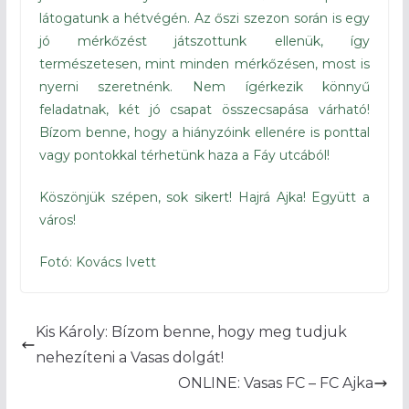
látogatunk a hétvégén. Az őszi szezon során is egy
jó mérkőzést játszottunk ellenük, így
természetesen, mint minden mérkőzésen, most is
nyerni szeretnénk. Nem ígérkezik könnyű
feladatnak, két jó csapat összecsapása várható!
Bízom benne, hogy a hiányzóink ellenére is ponttal
vagy pontokkal térhetünk haza a Fáy utcából!
Köszönjük szépen, sok sikert! Hajrá Ajka! Együtt a
város!
Fotó: Kovács Ivett
Kis Károly: Bízom benne, hogy meg tudjuk
nehezíteni a Vasas dolgát!
ONLINE: Vasas FC – FC Ajka