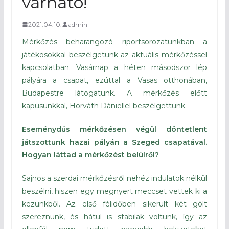
várható!
2021.04.10.
admin
Mérkőzés beharangozó riportsorozatunkban a
játékosokkal beszélgetünk az aktuális mérkőzéssel
kapcsolatban. Vasárnap a héten másodszor lép
pályára a csapat, ezúttal a Vasas otthonában,
Budapestre látogatunk. A mérkőzés előtt
kapusunkkal, Horváth Dániellel beszélgettünk.
Eseménydús mérkőzésen végül döntetlent
játszottunk hazai pályán a Szeged csapatával.
Hogyan láttad a mérkőzést belülről?
Sajnos a szerdai mérkőzésről nehéz indulatok nélkül
beszélni, hiszen egy megnyert meccset vettek ki a
kezünkből. Az első félidőben sikerült két gólt
szereznünk, és hátul is stabilak voltunk, így az