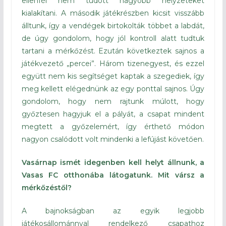
ellenfél nem tudott nagyobb helyzeteket
kialakítani. A második játékrészben kicsit visszább
álltunk, így a vendégek birtokolták többet a labdát,
de úgy gondolom, hogy jól kontroll alatt tudtuk
tartani a mérkőzést. Ezután következtek sajnos a
játékvezető „percei”. Három tizenegyest, és ezzel
együtt nem kis segítséget kaptak a szegediek, így
meg kellett elégednünk az egy ponttal sajnos. Úgy
gondolom, hogy nem rajtunk múlott, hogy
győztesen hagyjuk el a pályát, a csapat mindent
megtett a győzelemért, így érthető módon
nagyon csalódott volt mindenki a lefújást követően.
Vasárnap ismét idegenben kell helyt állnunk, a
Vasas FC otthonába látogatunk. Mit vársz a
mérkőzéstől?
A bajnokságban az egyik legjobb
játékosállománnyal rendelkező csapathoz