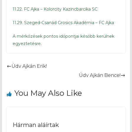
11.22. FC Ajka – Kolorcity Kazincbarcika SC
11.29. Szeged-Csanád Grosics Akadémia – FC Ajka
A mérkőzések pontos időpontjai később kerülnek
egyeztetésre.
Üdv Ajkán Erik!
Üdv Ajkán Bence!
You May Also Like
Hárman aláírtak