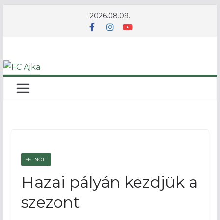
Skip
2026.08.09.
to
content
FELNŐTT
Hazai pályán kezdjük a
szezont