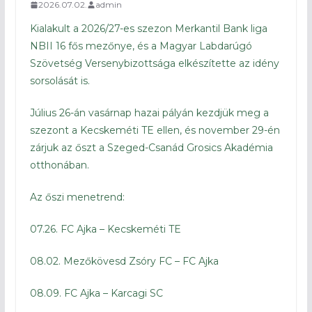
2026.07.02.
admin
Kialakult a 2026/27-es szezon Merkantil Bank liga
NBII 16 fős mezőnye, és a Magyar Labdarúgó
Szövetség Versenybizottsága elkészítette az idény
sorsolását is.
Július 26-án vasárnap hazai pályán kezdjük meg a
szezont a Kecskeméti TE ellen, és november 29-én
zárjuk az őszt a Szeged-Csanád Grosics Akadémia
otthonában.
Az őszi menetrend:
07.26. FC Ajka – Kecskeméti TE
08.02. Mezőkövesd Zsóry FC – FC Ajka
08.09. FC Ajka – Karcagi SC