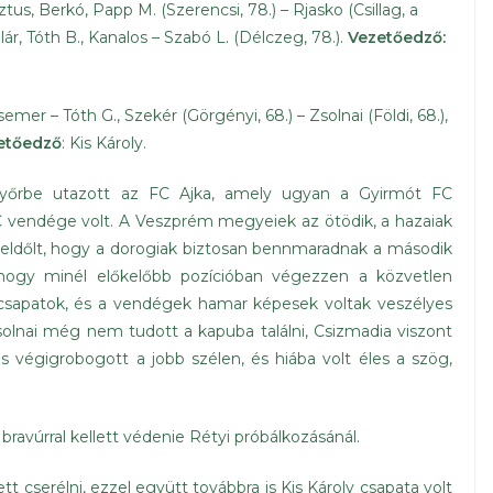
ztus, Berkó, Papp M. (Szerencsi, 78.) – Rjasko (Csillag, a
lár, Tóth B., Kanalos – Szabó L. (Délczeg, 78.).
Vezetőedző:
emer – Tóth G., Szekér (Görgényi, 68.) – Zsolnai (Földi, 68.),
etőedző
: Kis Károly.
Győrbe utazott az FC Ajka, amely ugyan a Gyirmót FC
FC vendége volt. A Veszprém megyeiek az ötödik, a hazaiak
n eldőlt, hogy a dorogiak biztosan bennmaradnak a második
 hogy minél előkelőbb pozícióban végezzen a közvetlen
sapatok, és a vendégek hamar képesek voltak veszélyes
. Zsolnai még nem tudott a kapuba találni, Csizmadia viszont
yás végigrobogott a jobb szélen, és hiába volt éles a szög,
bravúrral kellett védenie Rétyi próbálkozásánál.
tt cserélni, ezzel együtt továbbra is Kis Károly csapata volt