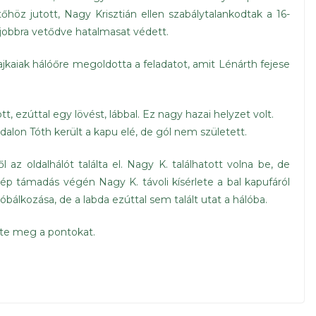
höz jutott, Nagy Krisztián ellen szabálytalankodtak a 16-
s jobbra vetődve hatalmasat védett.
ajkaiak hálóőre megoldotta a feladatot, amit Lénárth fejese
tt, ezúttal egy lövést, lábbal. Ez nagy hazai helyzet volt.
dalon Tóth került a kapu elé, de gól nem született.
az oldalhálót találta el. Nagy K. találhatott volna be, de
ép támadás végén Nagy K. távoli kísérlete a bal kapufáról
óbálkozása, de a labda ezúttal sem talált utat a hálóba.
te meg a pontokat.