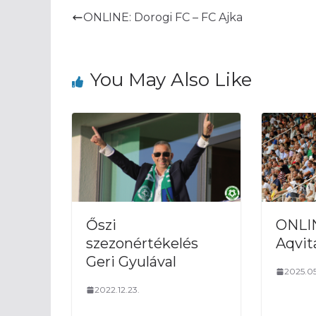
ONLINE: Dorogi FC – FC Ajka
You May Also Like
Őszi
ONLIN
szezonértékelés
Aqvit
Geri Gyulával
2025.05.
2022.12.23.