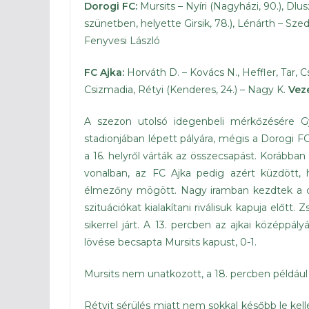
Dorogi FC:
Mursits – Nyíri (Nagyházi, 90.), Dlus
szünetben, helyette Girsik, 78.), Lénárth – Szed
Fenyvesi László
FC Ajka:
Horváth D. – Kovács N., Heffler, Tar, Cs
Csizmadia, Rétyi (Kenderes, 24.) – Nagy K.
Vez
A szezon utolsó idegenbeli mérkőzésére 
stadionjában lépett pályára, mégis a Dorogi 
a 16. helyről várták az összecsapást. Korábba
vonalban, az FC Ajka pedig azért küzdött,
élmezőny mögött. Nagy iramban kezdtek a c
szituációkat kialakítani riválisuk kapuja előtt
sikerrel járt. A 13. percben az ajkai középpál
lövése becsapta Mursits kapust, 0-1.
Mursits nem unatkozott, a 18. percben például 
Rétyit sérülés miatt nem sokkal később le kelle