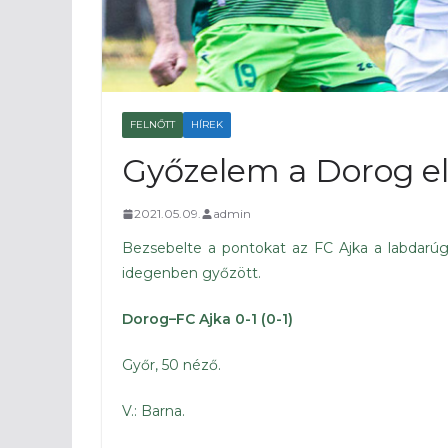
FELNŐTT
HÍREK
Győzelem a Dorog el
2021.05.09.
admin
Bezsebelte a pontokat az FC Ajka a labdarúgó
idegenben győzött.
Dorog–FC Ajka 0-1 (0-1)
Győr, 50 néző.
V.: Barna.