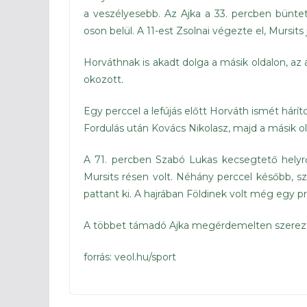
a veszélyesebb. Az Ajka a 33. percben büntető
oson belül. A 11-est Zsolnai végezte el, Mursit
Horváthnak is akadt dolga a másik oldalon, az 
okozott.
Egy perccel a lefújás előtt Horváth ismét háríto
Fordulás után Kovács Nikolasz, majd a másik ol
A 71. percben Szabó Lukas kecsegtető helyről 
Mursits résen volt. Néhány perccel később, sz
pattant ki. A hajrában Földinek volt még egy pr
A többet támadó Ajka megérdemelten szerez
forrás: veol.hu/sport