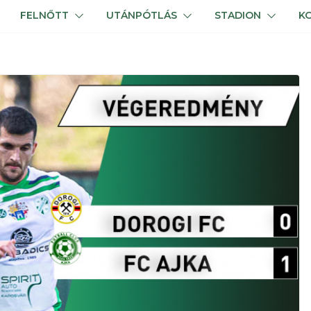
FELNŐTT
UTÁNPÓTLÁS
STADION
K