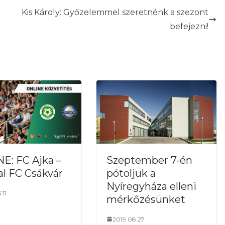
Kis Károly: Győzelemmel szeretnénk a szezont
befejezni!
Szeptember 7-én
E: FC Ajka –
pótoljuk a
al FC Csákvár
Nyíregyháza elleni
11.
mérkőzésünket
2019.08.27.