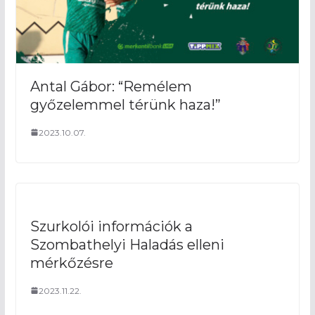
Antal Gábor: “Remélem
győzelemmel térünk haza!”
2023.10.07.
Szurkolói információk a
Szombathelyi Haladás elleni
mérkőzésre
2023.11.22.