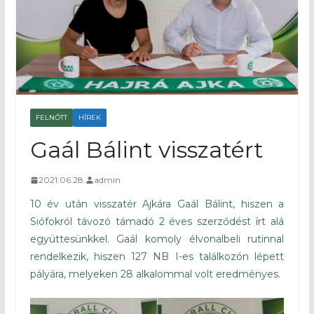
FELNŐTT
HÍREK
Gaál Bálint visszatért
2021.06.28.
admin
10 év után visszatér Ajkára Gaál Bálint, hiszen a
Siófokról távozó támadó 2 éves szerződést írt alá
együttesünkkel. Gaál komoly élvonalbeli rutinnal
rendelkezik, hiszen 127 NB I-es találkozón lépett
pályára, melyeken 28 alkalommal volt eredményes.