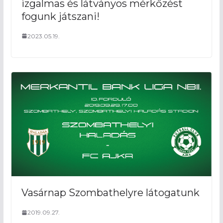
izgalmas és látványos mérkőzést
fogunk játszani!
2023.05.19.
Vasárnap Szombathelyre látogatunk
2019.09.27.