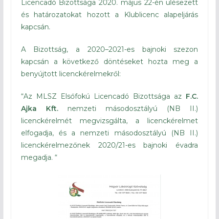
Licencadó Bizottsága 2020. május 22-én ülésezett
és határozatokat hozott a Klublicenc alapeljárás
kapcsán.
A Bizottság, a 2020–2021-es bajnoki szezon
kapcsán a következő döntéseket hozta meg a
benyújtott licenckérelmekről:
“Az MLSZ Elsőfokú Licencadó Bizottsága az
F.C.
Ajka Kft.
nemzeti másodosztályú (NB II.)
licenckérelmét megvizsgálta, a licenckérelmet
elfogadja, és a nemzeti másodosztályú (NB II.)
licenckérelmezőnek 2020/21-es bajnoki évadra
megadja. “