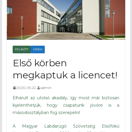
FELNŐTT
HÍREK
Első körben
megkaptuk a licencet!
2020.05.22.
admin
Elhárult az utolsó akadály, így most már biztosan
kijelenthetjük, hogy csapatunk jövőre is a
másodosztályban fog szerepelni!
A Magyar Labdarúgó Szövetség Elsőfokú