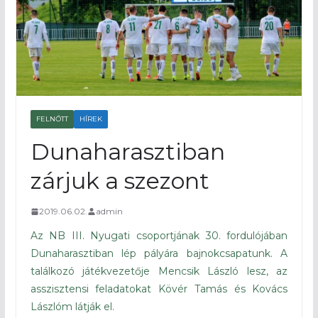
FELNŐTT
HÍREK
Dunaharasztiban
zárjuk a szezont
2019.06.02.
admin
Az NB III. Nyugati csoportjának 30. fordulójában
Dunaharasztiban lép pályára bajnokcsapatunk. A
találkozó játékvezetője Mencsik László lesz, az
asszisztensi feladatokat Kövér Tamás és Kovács
Lászlóm látják el.