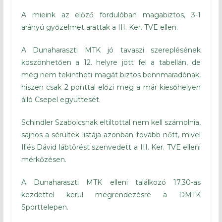
A mieink az előző fordulóban magabiztos, 3-1
arányú győzelmet arattak a III. Ker. TVE ellen.
A Dunaharaszti MTK jó tavaszi szereplésének
köszönhetően a 12. helyre jött fel a tabellán, de
még nem tekintheti magát biztos bennmaradónak,
hiszen csak 2 ponttal előzi meg a már kiesőhelyen
álló Csepel együttesét.
Schindler Szabolcsnak eltiltottal nem kell számolnia,
sajnos a sérültek listája azonban tovább nőtt, mivel
Illés Dávid lábtörést szenvedett a III. Ker. TVE elleni
mérkőzésen.
A Dunaharaszti MTK elleni találkozó 17.30-as
kezdettel kerül megrendezésre a DMTK
Sporttelepen.