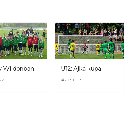
ly Wildonban
U12: Ajka kupa
.25.
2019.05.29.