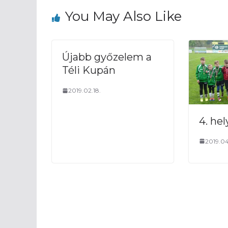
You May Also Like
Újabb győzelem a
Téli Kupán
2019.02.18.
4. he
2019.04