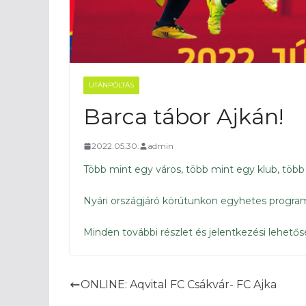
UTÁNPÓLTÁS
Barca tábor Ajkán!
2022.05.30.
admin
Több mint egy város, több mint egy klub, tö
Nyári országjáró körútunkon egyhetes progra
Minden további részlet és jelentkezési lehet
ONLINE: Aqvital FC Csákvár- FC Ajka