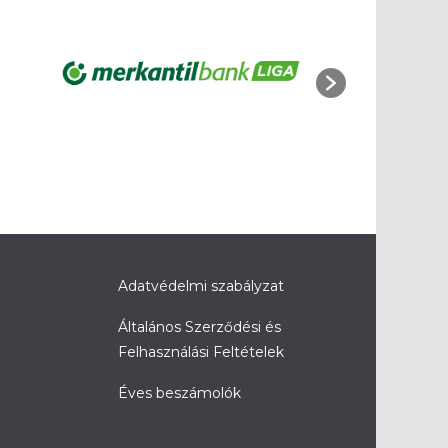
Adatvédelmi szabályzat
Általános Szerződési és
Felhasználási Feltételek
Éves beszámolók