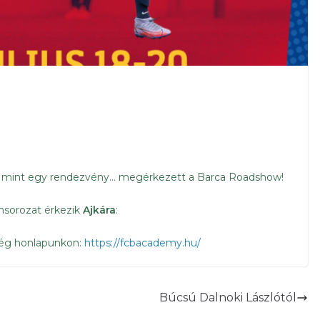
bb mint egy rendezvény… megérkezett a Barca Roadshow!
msorozat érkezik
Ajkára
:
őség honlapunkon:
https://fcbacademy.hu/
Búcsú Dalnoki Lászlótól