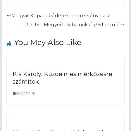
Magyar Kupa: a bérletek nem érvényesek!
U12-13 – Megyei U14 bajnokság/ 6.forduló
You May Also Like
Kis Károly: Küzdelmes mérkőzésre
számítok
2022.04.16.