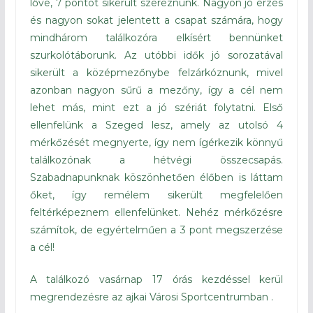
lőve, 7 pontot sikerült szereznünk. Nagyon jó érzés
és nagyon sokat jelentett a csapat számára, hogy
mindhárom találkozóra elkísért bennünket
szurkolótáborunk. Az utóbbi idők jó sorozatával
sikerült a középmezőnybe felzárkóznunk, mivel
azonban nagyon sűrű a mezőny, így a cél nem
lehet más, mint ezt a jó szériát folytatni. Első
ellenfelünk a Szeged lesz, amely az utolsó 4
mérkőzését megnyerte, így nem ígérkezik könnyű
találkozónak a hétvégi összecsapás.
Szabadnapunknak köszönhetően élőben is láttam
őket, így remélem sikerült megfelelően
feltérképeznem ellenfelünket. Nehéz mérkőzésre
számítok, de egyértelműen a 3 pont megszerzése
a cél!
A találkozó vasárnap 17 órás kezdéssel kerül
megrendezésre az ajkai Városi Sportcentrumban .