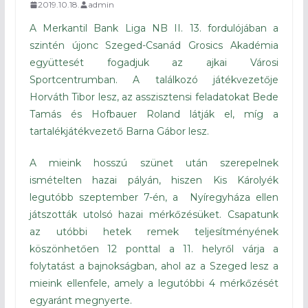
2019.10.18.
admin
A Merkantil Bank Liga NB II. 13. fordulójában a
szintén újonc Szeged-Csanád Grosics Akadémia
együttesét fogadjuk az ajkai Városi
Sportcentrumban. A találkozó játékvezetője
Horváth Tibor lesz, az asszisztensi feladatokat Bede
Tamás és Hofbauer Roland látják el, míg a
tartalékjátékvezető Barna Gábor lesz.
A mieink hosszú szünet után szerepelnek
ismételten hazai pályán, hiszen Kis Károlyék
legutóbb szeptember 7-én, a Nyíregyháza ellen
játszották utolsó hazai mérkőzésüket. Csapatunk
az utóbbi hetek remek teljesítményének
köszönhetően 12 ponttal a 11. helyről várja a
folytatást a bajnokságban, ahol az a Szeged lesz a
mieink ellenfele, amely a legutóbbi 4 mérkőzését
egyaránt megnyerte.