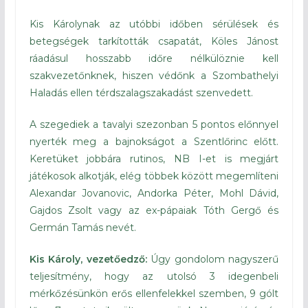
Kis Károlynak az utóbbi időben sérülések és
betegségek tarkították csapatát, Köles Jánost
ráadásul hosszabb időre nélkülöznie kell
szakvezetőnknek, hiszen védőnk a Szombathelyi
Haladás ellen térdszalagszakadást szenvedett.
A szegediek a tavalyi szezonban 5 pontos előnnyel
nyerték meg a bajnokságot a Szentlőrinc előtt.
Keretüket jobbára rutinos, NB I-et is megjárt
játékosok alkotják, elég többek között megemlíteni
Alexandar Jovanovic, Andorka Péter, Mohl Dávid,
Gajdos Zsolt vagy az ex-pápaiak Tóth Gergő és
Germán Tamás nevét.
Kis Károly, vezetőedző:
Úgy gondolom nagyszerű
teljesítmény, hogy az utolsó 3 idegenbeli
mérkőzésünkön erős ellenfelekkel szemben, 9 gólt