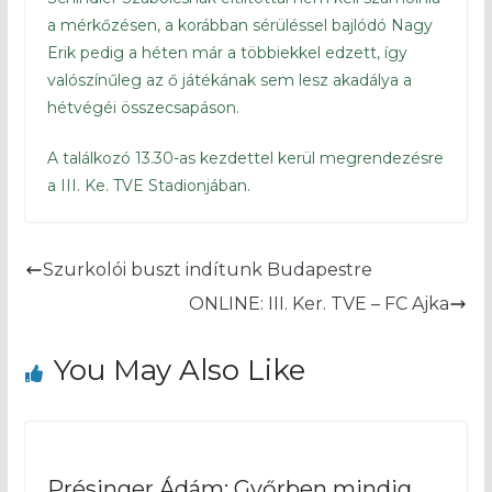
a mérkőzésen, a korábban sérüléssel bajlódó Nagy
Erik pedig a héten már a többiekkel edzett, így
valószínűleg az ő játékának sem lesz akadálya a
hétvégéi összecsapáson.
A találkozó 13.30-as kezdettel kerül megrendezésre
a III. Ke. TVE Stadionjában.
Szurkolói buszt indítunk Budapestre
ONLINE: III. Ker. TVE – FC Ajka
You May Also Like
Présinger Ádám: Győrben mindig