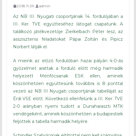
2018.11.09.
admin
Az NB III. Nyugati csoportjának 14. fordulójában a
III. Ker. TVE együtteséhez látogat csapatunk. A
találkozó játékvezetője Zierkelbach Péter lesz, az
asszisztensi feladatokat Pápai Zoltán és Pipicz
Norbert látják el.
A mieink az előző fordulóban hazai pályán 4-0-ás
győzelmet arattak a forduló előtt még harmadik
helyezett Ménfőcsanak ESK ellen, aminek
köszönhetően együttesünk továbbra is 8 ponttal
vezeti az NB III Nyugati csoportjának tabelláját az
Érdi VSE előtt. Következő ellenfelünk a III. Ker. TVE
2-0 arányban nyerni tudott a Dunaharaszti MTK
vendégeként, aminek köszönhetően a budapestiek
feljöttek a tabella harmadik helyére.
Schindler Szabolcsnak eltiltottal nem kell számolnia