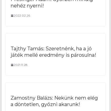
nehéz nyerni!
2022.02.26.
Tajthy Tamás: Szeretnénk, ha a jó
játék mellé eredmény is párosulna!
2021.11.28.
Zamostny Balázs: Nekünk nem elég
a döntetlen, győzni akarunk!